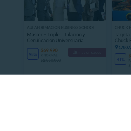
AULAFORMACIÓN BUSINESS SCHOOL
CHUCK E.
Máster + Triple Titulación y
Tarjeta
Certificación Universitaria
Chuck 
17807.
$69.990
Últimas unidades
98%
$
P. NORMAL
41%
$2.850.000
P
$