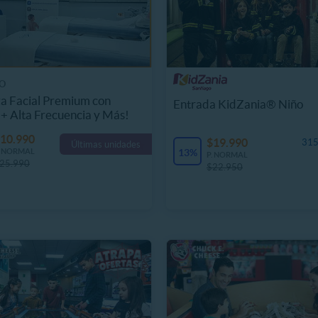
O
a Facial Premium con
Entrada KidZania® Niño
 + Alta Frecuencia y Más!
10.990
$19.990
315
Últimas unidades
. NORMAL
13%
P. NORMAL
25.990
$22.950