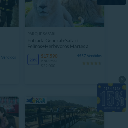
PARQUE SAFARI
Entrada General+Safari
Felinos+Herbívoros Martes a
Domingo
$17.590
4557 Vendidos
 Vendidos
20%
P. NORMAL
$22.000
×