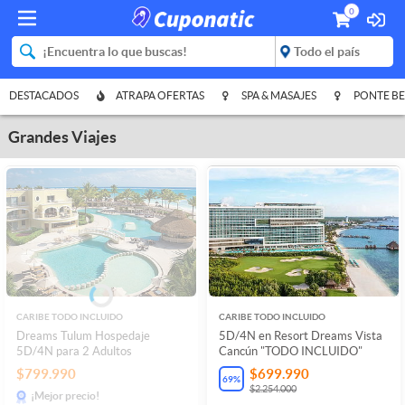
0
DESTACADOS
ATRAPA OFERTAS
SPA & MASAJES
PONTE BE
Grandes Viajes
CARIBE TODO INCLUIDO
CARIBE TODO INCLUIDO
Dreams Tulum Hospedaje
5D/4N en Resort Dreams Vista
5D/4N para 2 Adultos
Cancún "TODO INCLUIDO"
$799.990
$699.990
69
%
$2.254.000
¡Mejor precio!