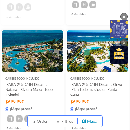
6
Vendidos
×
5
Vendidos
×
CARIBE TODO INCLUIDO
CARIBE TODO INCLUIDO
¡PARA 2! 5D/4N Dreams
¡PARA 2! 5D/4N Dreams Onyx
Natura - Riviera Maya ¡Todo
¡Plan Todo Incluido!en Punta
Incluido!
Cana
$699.990
$699.990
¡Mejor precio!
¡Mejor precio!
Orden
Filtros
Mapa
5
Vendidos
8
Vendidos