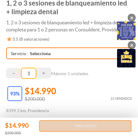
1, 2 o 3 sesiones de blanqueamiento led
+ limpieza dental
×
1, 2 o 3 sesiones de blanqueamiento led + limpieza dental
completa para 1 o 2 personas en Consuldent, Providencia
3.5
(
8
valoraciones)
×
Servicio
:
Selecciona
–
+
Máximo
1
unidades.
$14.990
93
%
$200.000
21 VENDIDOS
8399.3 km, Providencia
$14.990
FINALIZADO
$200.000