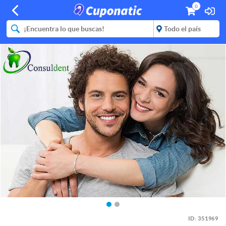
0
ID:
351969