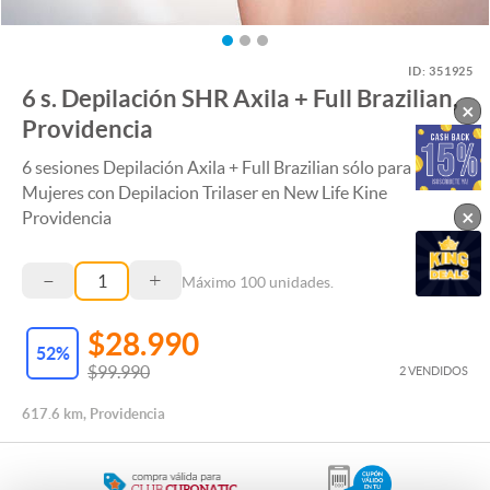
ID:
351925
6 s. Depilación SHR Axila + Full Brazilian,
×
Providencia
6 sesiones Depilación Axila + Full Brazilian sólo para
Mujeres con Depilacion Trilaser en New Life Kine
×
Providencia
–
+
Máximo
100
unidades.
$28.990
52
%
$99.990
2 VENDIDOS
617.6 km, Providencia