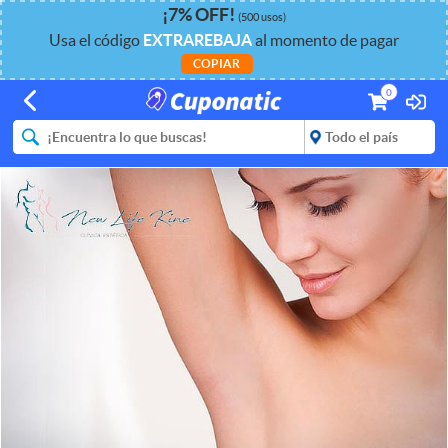
¡
7%
OFF
!
(500 usos)
Usa el código
EXTRAREBAJA
al momento de pagar
COPIAR
0