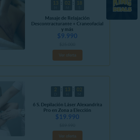
13
02
16
H
M
S
Masaje de Relajación
Descontracturante + Craneofacial
y más
$9.990
$25.000
Ver oferta
2
13
01
D
H
M
6 S. Depilación Láser Alexandrita
Pro en Zona a Elección
$19.990
$89.990
Ver oferta