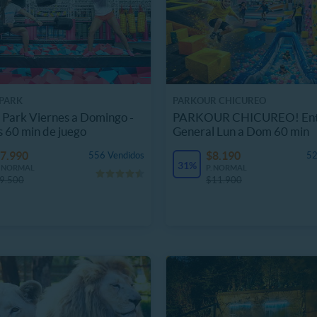
PARK
PARKOUR CHICUREO
Park Viernes a Domingo -
PARKOUR CHICUREO! Ent
s 60 min de juego
General Lun a Dom 60 min
7.990
$8.190
556 Vendidos
52
31%
. NORMAL
P. NORMAL
9.500
$11.900