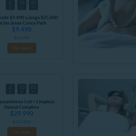
2
13
02
D
H
M
esde $9.490 y juega $25.000
n las áreas Coney Park
$9.490
$25.000
Ver oferta
2
13
02
D
H
M
queamiento Led + Limpieza
Dental Completa
$29.990
$137.800
Ver oferta