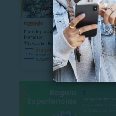
PRANA 
Masaje 
Entrada para Adulto o Niño
Craneof
Mampato
18717.
18702.5 km, Puente Alto
$
$10.990
2678 Vendidos
69%
19%
P
P. NORMAL
$
$13.500