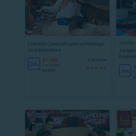
Entrada General Lunes a Domingo
JUMPER 
Granjaventura
Jumper 
Festivo
$7.990
4 Vendidos
20%
P. NORMAL
$
$9.990
16%
P
$