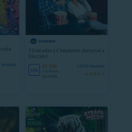
rada
2 Entradas a Cineplanet ¡Sucursal a
Elección!
 Vendidos
$7.290
14024 Vendidos
51%
P. NORMAL
$14.800