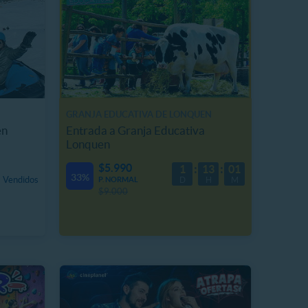
GRANJA EDUCATIVA DE LONQUEN
en
Entrada a Granja Educativa
Lonquen
$5.990
1
13
01
33%
 Vendidos
P. NORMAL
D
H
M
$9.000