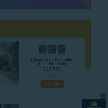
13
02
16
H
M
S
Masaje para 2: Relajación,
Craneofacial y más
$19.990
$65.000
Ver oferta
×