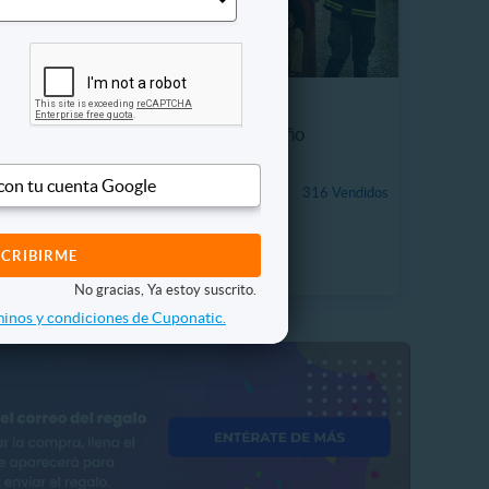
ostático
Entrada KidZania® Niño
 con tu cuenta Google
 Vendidos
$19.990
316 Vendidos
13%
P. NORMAL
$22.950
No gracias, Ya estoy suscrito.
inos y condiciones de Cuponatic.