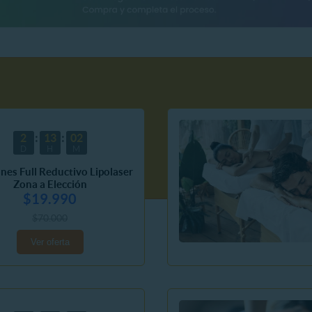
2
13
02
D
H
M
ones Full Reductivo Lipolaser
Zona a Elección
$19.990
$70.000
Ver oferta