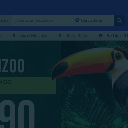
rías
s
Spa & Masajes
Ponte Bella
Pre Día del
placeholder="Todo el
país">