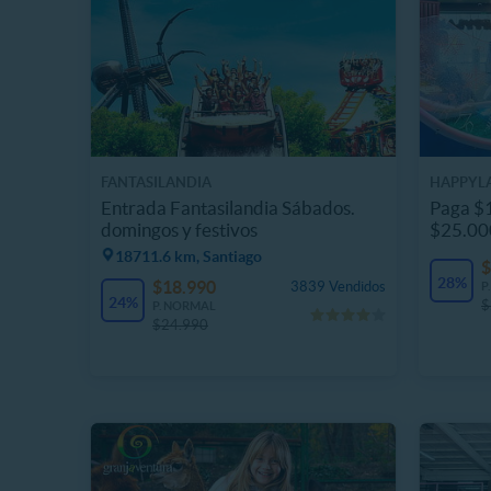
FANTASILANDIA
HAPPYL
Entrada Fantasilandia Sábados.
Paga $1
domingos y festivos
$25.00
18711.6 km, Santiago
$
28%
$18.990
3839 Vendidos
P
24%
$
P. NORMAL
$24.990