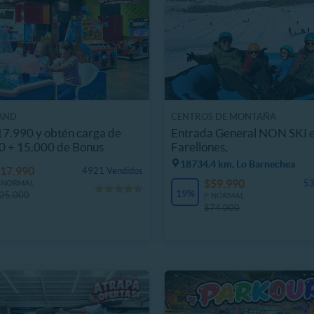
AND
CENTROS DE MONTAÑA
7.990 y obtén carga de
Entrada General NON SKI 
0 + 15.000 de Bonus
Farellones,
18734.4 km, Lo Barnechea
17.990
4921 Vendidos
$59.990
53
. NORMAL
19%
25.000
P. NORMAL
$74.000