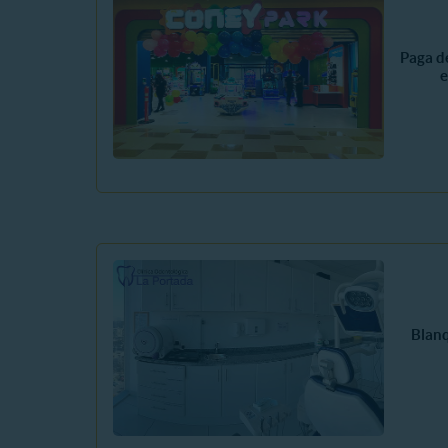
Paga d
e
Blan