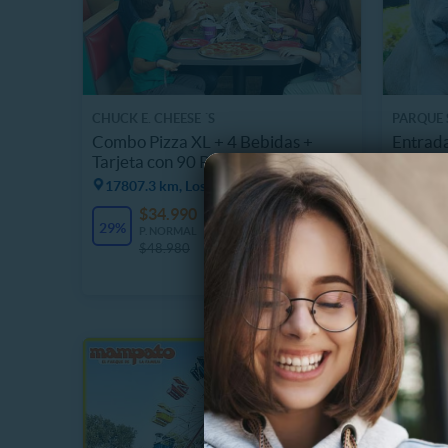
CHUCK E. CHEESE ´S
PARQUE 
Combo Pizza XL + 4 Bebidas +
Entrada
Tarjeta con 90 Puntos
Felinos
Domin
17807.3 km, Los Lagos
$
20%
$34.990
78 Vendidos
P
29%
$
P. NORMAL
$48.980