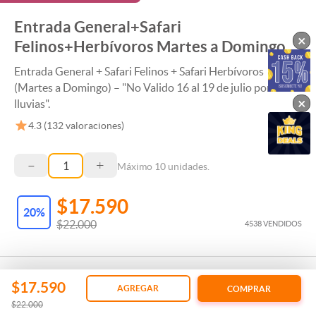
Entrada General+Safari
×
Felinos+Herbívoros Martes a Domingo
Entrada General + Safari Felinos + Safari Herbívoros
(Martes a Domingo) – "No Valido 16 al 19 de julio por
×
lluvias".
4.3
(
132
valoraciones)
–
+
Máximo
10
unidades.
$17.590
20
%
$22.000
4538 VENDIDOS
$17.590
AGREGAR
COMPRAR
$22.000