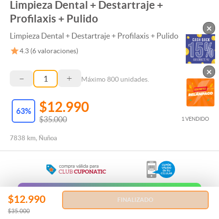
Limpieza Dental + Destartraje +
Profilaxis + Pulido
×
Limpieza Dental + Destartraje + Profilaxis + Pulido
4.3
(
6
valoraciones)
×
–
+
Máximo
800
unidades.
$12.990
63
%
$35.000
1 VENDIDO
7838 km, Ñuñoa
Regala esta Experiencia
$12.990
FINALIZADO
$35.000
REGALAR