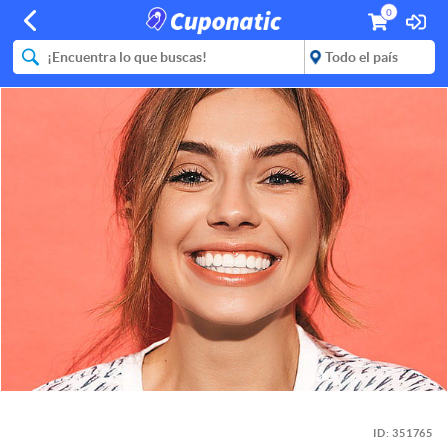
0
ID:
351765