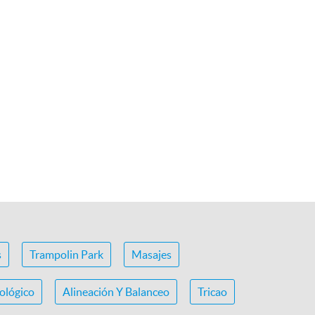
s
Trampolin Park
Masajes
ológico
Alineación Y Balanceo
Tricao