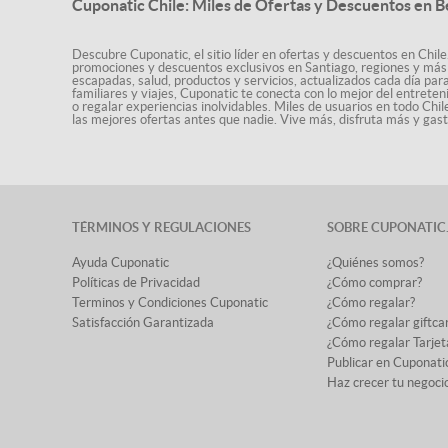
Cuponatic Chile: Miles de Ofertas y Descuentos en B
Descubre Cuponatic, el sitio líder en ofertas y descuentos en Chile
promociones y descuentos exclusivos en Santiago, regiones y más 
escapadas, salud, productos y servicios, actualizados cada día par
familiares y viajes, Cuponatic te conecta con lo mejor del entrete
o regalar experiencias inolvidables. Miles de usuarios en todo Chi
las mejores ofertas antes que nadie. Vive más, disfruta más y ga
TÉRMINOS Y REGULACIONES
SOBRE CUPONATIC
Ayuda Cuponatic
¿Quiénes somos?
Políticas de Privacidad
¿Cómo comprar?
Terminos y Condiciones Cuponatic
¿Cómo regalar?
Satisfacción Garantizada
¿Cómo regalar giftca
¿Cómo regalar Tarjet
Publicar en Cuponati
Haz crecer tu negoci