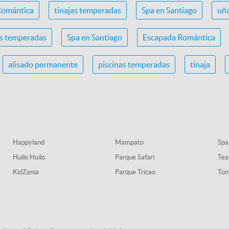
Romántica
tinajas temperadas
Spa en Santiago
uña
as temperadas
Spa en Santiago
Escapada Romántica
alisado permanente
piscinas temperadas
tinaja
Happyland
Mampato
Spa
Huilo Huilo
Parque Safari
Tea
KidZania
Parque Tricao
Ton