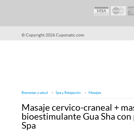
© Copyright 2026 Cuponatic.com
Bienestar y salud
Spa y Relajación
Masajes
Masaje cervico-craneal + mas
bioestimulante Gua Sha con 
Spa