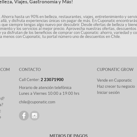
elleza, Viajes, Gastronomía y Más!
. Ahorra hasta un 90% en belleza, restaurantes, viajes, entretenimiento y servici
allá, y disfruta experiencias únicas sin pagar de más. En Cuponatic encontrar
a que siempre tengas algo nuevo por descubrir. Desde ofertas de belleza y biene
nimiento y los servicios al mejor precio. Aprovecha nuestras ofertas, descuento
le ya disfrutan de los beneficios de comprar con Cuponatic: ahorro, variedad y c
sta menos con Cuponatic, tu portal número uno de descuentos en Chile.
.COM
CONTACTO
CUPONATIC GROW
Call Center:
2 23071900
Vende en Cuponatic
Haz crecer tu negocio
Horario de atención telefónica
Iniciar sesión
Lunes a Viernes 10:00 a 19:00 hrs
rd?
chile@cuponatic.com
a?
c
o
MEDIOS DE PAGOS