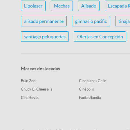
Lipolaser
Mechas
Alisado
Escapada 
alisado permanente
gimnasio pacific
tinaj
santiago peluquerías
Ofertas en Concepción
Marcas destacadas
Buin Zoo
Cineplanet Chile
Chuck E. Cheese ´s
Cinépolis
CineHoyts
Fantasilandia