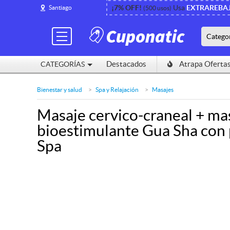
¡7% OFF!
¡7% OFF!
Usa
Usa
EXTRAREBA
EXTRAREBA
Santiago
Santiago
(500 usos)
(500 usos)
Catego
Catego
Destacados
Destacados
Atrapa Oferta
Atrapa Oferta
CATEGORÍAS
CATEGORÍAS
Bienestar y salud
Spa y Relajación
Masajes
Masaje cervico-craneal + mas
bioestimulante Gua Sha con 
Spa