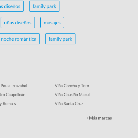
s diseños
family park
uñas diseños
masajes
noche romántica
family park
 Paula Irrazabal
Viña Concha y Toro
tro Caupolicán
Viña Cousiño Macul
y Roma´s
Viña Santa Cruz
+Más marcas