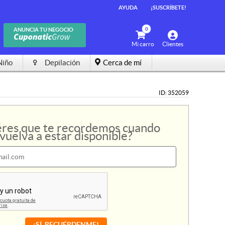
AYUDA
AYUDA
¡SUSCRÍBETE!
¡SUSCRÍBETE!
0
0
ANUNCIA TU NEGOCIO
ANUNCIA TU NEGOCIO
Mi carro
Mi carro
Clientes
Clientes
Niño
Niño
Depilación
Depilación
Cerca de mí
Cerca de mí
ID: 352059
res que te recordemos cuando
vuelva a estar disponible?
¡SÍ, RECUÉRDENME!