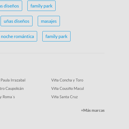
s diseños
family park
uñas diseños
masajes
noche romántica
family park
 Paula Irrazabal
Viña Concha y Toro
tro Caupolicán
Viña Cousiño Macul
y Roma´s
Viña Santa Cruz
+Más marcas