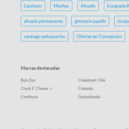
Lipolaser
Mechas
Alisado
Escapada 
alisado permanente
gimnasio pacific
tinaj
santiago peluquerías
Ofertas en Concepción
Marcas destacadas
Buin Zoo
Cineplanet Chile
Chuck E. Cheese ´s
Cinépolis
CineHoyts
Fantasilandia