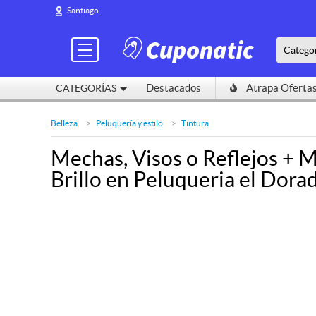
Santiago
Santiago
Catego
Catego
Destacados
Destacados
Atrapa Oferta
Atrapa Oferta
CATEGORÍAS
CATEGORÍAS
Belleza
Peluquería y estilo
Tintura
Mechas, Visos o Reflejos + 
Brillo en Peluqueria el Dora