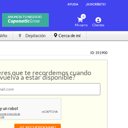
AYUDA
AYUDA
¡SUSCRÍBETE!
¡SUSCRÍBETE!
0
0
ANUNCIA TU NEGOCIO
ANUNCIA TU NEGOCIO
Mi carro
Mi carro
Clientes
Clientes
Niño
Niño
Depilación
Depilación
Cerca de mí
Cerca de mí
ID: 351900
res que te recordemos cuando
vuelva a estar disponible?
¡SÍ, RECUÉRDENME!