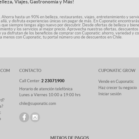
elleza, Viajes, Gastronomía y Más!
. Ahorra hasta un 90% en belleza, restaurantes, viajes, entretenimiento y servici
allá, y disfruta experiencias únicas sin pagar de más. En Cuponatic encontrar
a que siempre tengas algo nuevo por descubrir. Desde ofertas de belleza y biene
nimiento y los servicios al mejor precio. Aprovecha nuestras ofertas, descuento
le ya disfrutan de los beneficios de comprar con Cuponatic: ahorro, variedad y c
sta menos con Cuponatic, tu portal número uno de descuentos en Chile.
.COM
CONTACTO
CUPONATIC GROW
Call Center:
2 23071900
Vende en Cuponatic
Haz crecer tu negocio
Horario de atención telefónica
Iniciar sesión
Lunes a Viernes 10:00 a 19:00 hrs
rd?
chile@cuponatic.com
a?
c
o
MEDIOS DE PAGOS