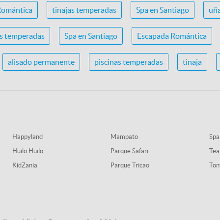
Romántica
tinajas temperadas
Spa en Santiago
uña
as temperadas
Spa en Santiago
Escapada Romántica
alisado permanente
piscinas temperadas
tinaja
Happyland
Mampato
Spa
Huilo Huilo
Parque Safari
Tea
KidZania
Parque Tricao
Ton