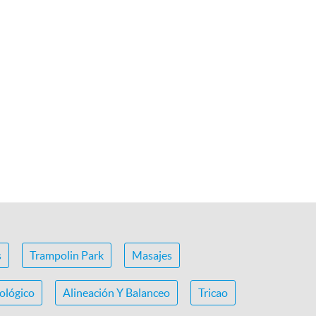
s
Trampolin Park
Masajes
ológico
Alineación Y Balanceo
Tricao