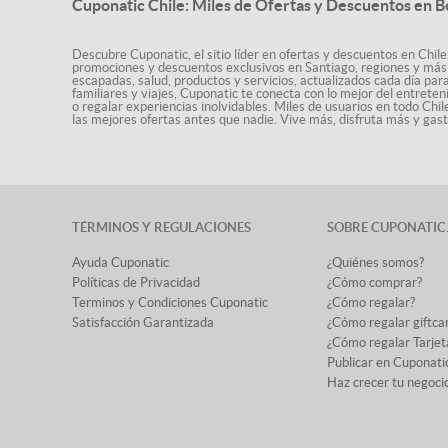
Cuponatic Chile: Miles de Ofertas y Descuentos en B
Descubre Cuponatic, el sitio líder en ofertas y descuentos en Chile
promociones y descuentos exclusivos en Santiago, regiones y más 
escapadas, salud, productos y servicios, actualizados cada día par
familiares y viajes, Cuponatic te conecta con lo mejor del entrete
o regalar experiencias inolvidables. Miles de usuarios en todo Chi
las mejores ofertas antes que nadie. Vive más, disfruta más y ga
TÉRMINOS Y REGULACIONES
SOBRE CUPONATIC
Ayuda Cuponatic
¿Quiénes somos?
Políticas de Privacidad
¿Cómo comprar?
Terminos y Condiciones Cuponatic
¿Cómo regalar?
Satisfacción Garantizada
¿Cómo regalar giftca
¿Cómo regalar Tarjet
Publicar en Cuponati
Haz crecer tu negoci