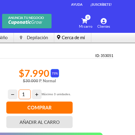
AYUDA
¡SUSCRÍBETE!
0
ANUNCIA TU NEGOCIO
Mi carro
Clientes
Niño
Depilación
Cerca de mí
ID: 353051
$7.990
73%
$30.000
P. Normal
−
+
Máximo
3
unidades.
COMPRAR
AÑADIR
AL CARRO