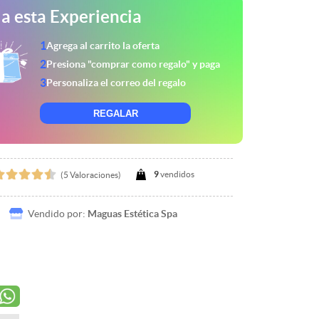
a esta Experiencia
1
Agrega al carrito la oferta
2
Presiona "comprar como regalo" y paga
3
Personaliza el correo del regalo
REGALAR
9
vendidos
(5 Valoraciones)
Vendido por:
Maguas Estética Spa