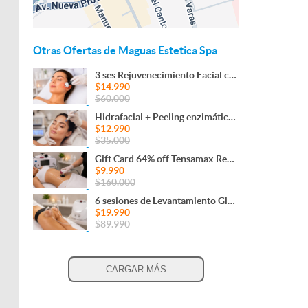
Otras Ofertas de Maguas Estetica Spa
3 ses Rejuvenecimiento Facial con Radiofrecuencia
$14.990
$60.000
Hidrafacial + Peeling enzimático + Aparatología y más...
$12.990
$35.000
Gift Card 64% off Tensamax Reductivo - Reafirmante | 4 ses
$9.990
$160.000
6 sesiones de Levantamiento Glúteos con Copas Brasileñas
$19.990
$89.990
CARGAR MÁS