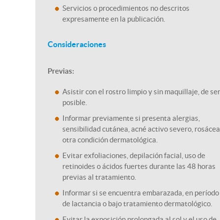
Servicios o procedimientos no descritos
expresamente en la publicación.
Consideraciones
Previas:
Asistir con el rostro limpio y sin maquillaje, de se
posible.
Informar previamente si presenta alergias,
sensibilidad cutánea, acné activo severo, rosácea
otra condición dermatológica.
Evitar exfoliaciones, depilación facial, uso de
retinoides o ácidos fuertes durante las 48 horas
previas al tratamiento.
Informar si se encuentra embarazada, en período
de lactancia o bajo tratamiento dermatológico.
Evitar la exposición prolongada al sol y el uso de