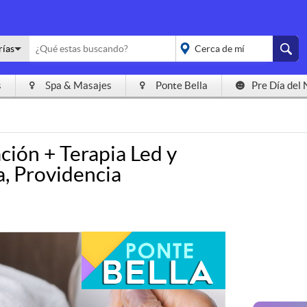
rías
s
Spa & Masajes
Ponte Bella
Pre Día del 
placeholder="Todo el
país">
ción + Terapia Led y
a, Providencia