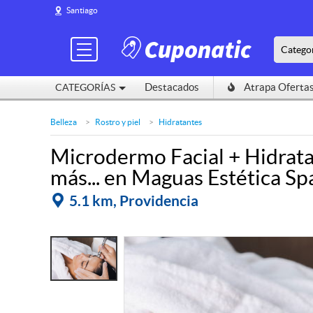
Santiago
Catego
Destacados
Atrapa Oferta
CATEGORÍAS
Belleza
Rostro y piel
Hidratantes
Microdermo Facial + Hidrata
más... en Maguas Estética Sp
5.1 km, Providencia