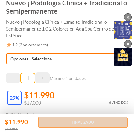
Nuevo ¡ Podologia Clínica + Tradicional o
Semipermanente
×
Nuevo ¡ Podologia Clínica + Esmalte Tradicional o
Semipermanente 1 0 2 Colores en Ada Spa Centro de
Estética
×
4.2
(
3
valoraciones)
Opciones
:
Selecciona
–
+
Máximo
1
unidades.
$11.990
29
%
$17.000
6 VENDIDOS
8987.3 km, Santiago
$11.990
FINALIZADO
$17.000