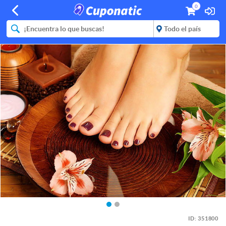
0
ID:
351800