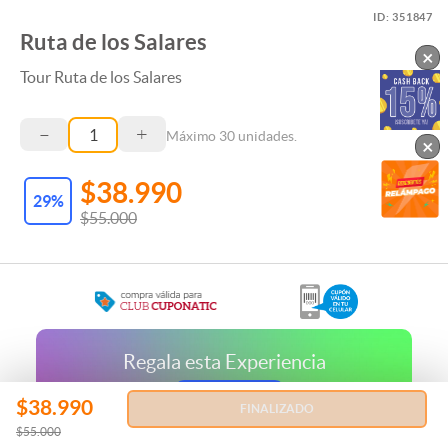
ID:
351847
Ruta de los Salares
×
Tour Ruta de los Salares
–
+
Máximo
30
unidades.
×
$38.990
29
%
$55.000
Regala esta Experiencia
REGALAR
$38.990
FINALIZADO
$55.000