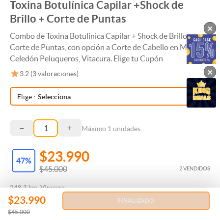
Toxina Botulínica Capilar +Shock de
Brillo + Corte de Puntas
×
Combo de Toxina Botulínica Capilar + Shock de Brillo +
Corte de Puntas, con opción a Corte de Cabello en Mao
Celedón Peluqueros, Vitacura. Elige tu Cupón
×
3.2
(
3
valoraciones)
Elige
:
Selecciona
–
+
Máximo
1
unidades.
$23.990
47
%
$45.000
2 VENDIDOS
248.3 km, Vitacura
$23.990
FINALIZADO
$45.000