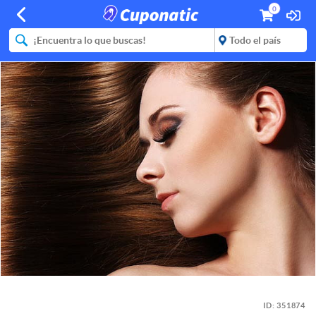
0
ID:
351874