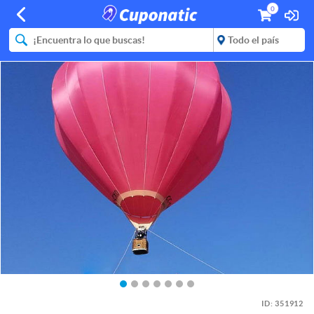
0
ID:
351912