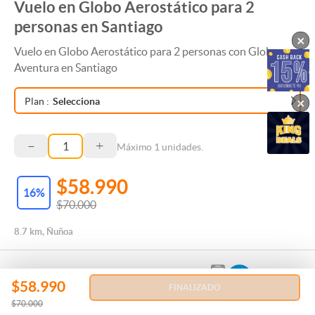
Vuelo en Globo Aerostático para 2
personas en Santiago
×
Vuelo en Globo Aerostático para 2 personas con Globo
Aventura en Santiago
×
Plan
:
Selecciona
–
+
Máximo
1
unidades.
$58.990
16
%
$70.000
8.7 km, Ñuñoa
$58.990
FINALIZADO
$70.000