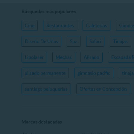
Búsquedas más populares
Cine
Restaurantes
Cafeterías
Gimnas
Diseño De Uñas
Spa
Safari
Tinajas
Lipolaser
Mechas
Alisado
Escapada 
alisado permanente
gimnasio pacific
tinaj
santiago peluquerías
Ofertas en Concepción
Marcas destacadas