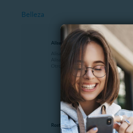
Belleza
Alisados
Manicur
Alisado Brasilero
Esmalt
Alisado Keratina
Manicu
Otros
Masajes
Pedicur
Podologí
Uñas Acr
Otros
Rostro y piel
Tratami