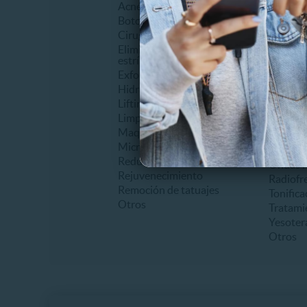
Acné
Abdomin
Botox
Anticelu
Cirugía facial
Auricul
Eliminación de cicatrices o
Carboxi
estrías
Criolipó
Exfoliantes o Peeling
Drenaje 
Hidratantes
Electro
Lifting
Laserlip
Limpieza facial
Levanta
Maquillaje
Lipoesc
Microdermoabrasión
Mesoter
Reducción de ojeras
Ondas r
Rejuvenecimiento
Radiofr
Remoción de tatuajes
Tonifica
Otros
Tratami
Yesoter
Otros