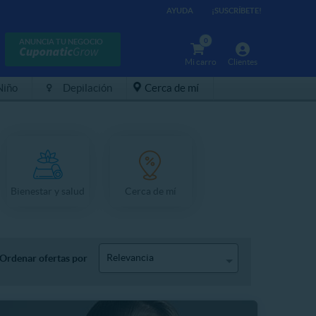
AYUDA
¡SUSCRÍBETE!
0
ANUNCIA TU NEGOCIO
Mi carro
Clientes
Niño
Depilación
Cerca de mí
Bienestar y salud
Cerca de mí
Relevancia
Ordenar ofertas por