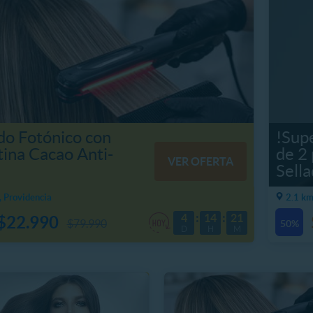
do Fotónico con
!Supe
ina Cacao Anti-
de 2
VER OFERTA
Sell
, Providencia
2.1 km
4
14
21
$22.990
$79.990
50%
D
H
M