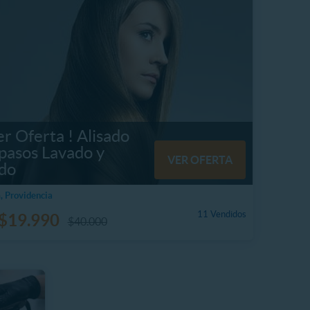
r Oferta ! Alisado
 pasos Lavado y
VER OFERTA
ado
, Providencia
11 Vendidos
$19.990
$40.000