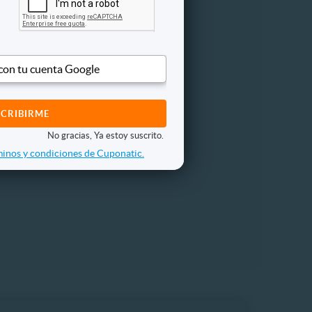
 con tu cuenta Google
pilar
nto de Reparación
No gracias, Ya estoy suscrito.
inos y condiciones de Cuponatic.