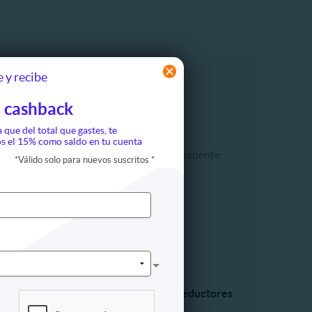
 y recibe
ón
Maquillaje
 cashback
Cejas
a que del total que gastes, te
Labios
s el 15% como saldo en tu cuenta
Maquillaje permanente
*
Válido solo para nuevos suscritos
*
ompleto
Pestañas
Rostro
egir
a y estilo
Tratamientos reductores