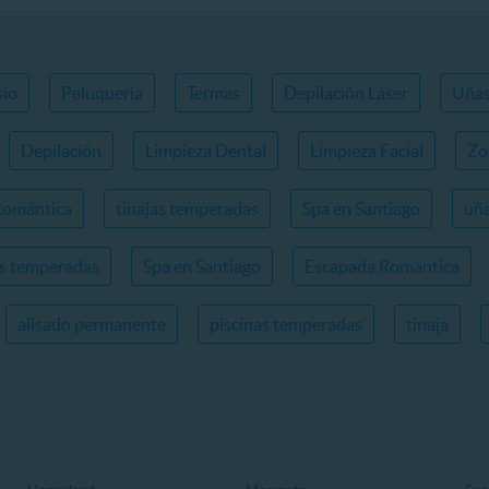
io
Peluquería
Termas
Depilación Láser
Uña
Depilación
Limpieza Dental
Limpieza Facial
Zo
Romántica
tinajas temperadas
Spa en Santiago
uña
as temperadas
Spa en Santiago
Escapada Romántica
alisado permanente
piscinas temperadas
tinaja