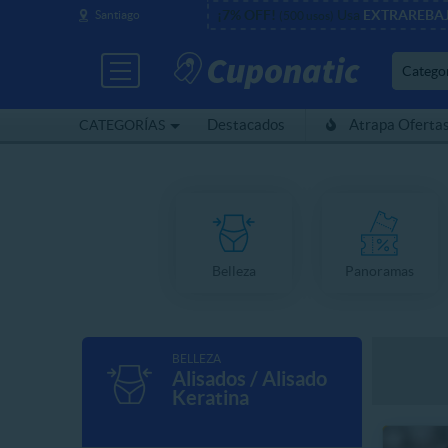
¡7% OFF!
Usa
EXTRAREBA
Santiago
(500 usos)
Catego
Destacados
Atrapa Oferta
CATEGORÍAS
Belleza
Panoramas
BELLEZA
Alisados / Alisado
Keratina