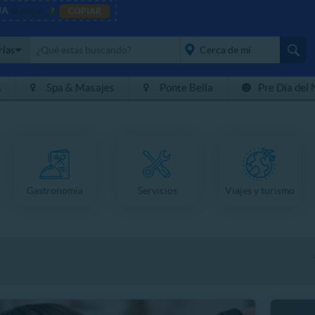
JA
al pagar
?
COPIAR
rías
s
Spa & Masajes
Ponte Bella
Pre Día del 
placeholder="Todo el
país">
Gastronomía
Servicios
Viajes y turismo