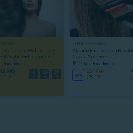
 MECHAS
ESTUDIO MECHAS
ento Capilar Hidratante+
Alisado Fotónico con Kerati
e Keratina + Despunte
Cacao Anti-Frizz
, Providencia
2.1 km, Providencia
16.990
$24.990
4
4
14
20
69%
D
H
M
53.000
$79.990