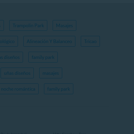
s
Trampolin Park
Masajes
ológico
Alineación Y Balanceo
Tricao
s diseños
family park
uñas diseños
masajes
noche romántica
family park