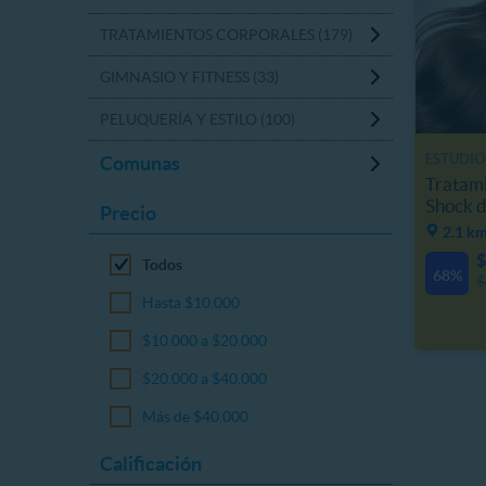
TRATAMIENTOS CORPORALES (179)
GIMNASIO Y FITNESS (33)
PELUQUERÍA Y ESTILO (100)
ESTUDIO
Comunas
Tratami
Shock d
Precio
2.1 km
$
Todos
68%
$
Hasta $10.000
$10.000 a $20.000
$20.000 a $40.000
Más de $40.000
Calificación