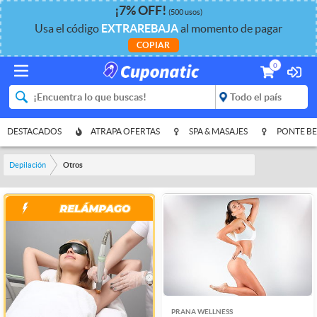
¡
7%
OFF
!
(500 usos)
Usa el código
EXTRAREBAJA
al momento de pagar
COPIAR
0
DESTACADOS
ATRAPA OFERTAS
SPA & MASAJES
PONTE BE
Depilación
Otros
PRANA WELLNESS