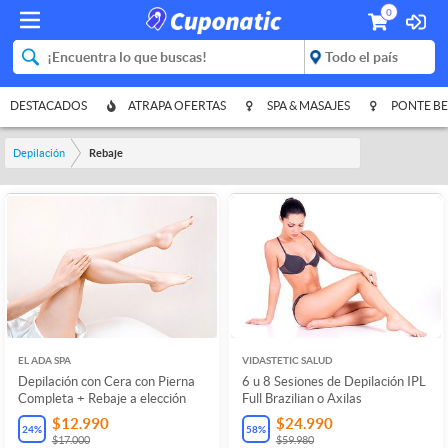
0
DESTACADOS
ATRAPA OFERTAS
SPA & MASAJES
PONTE BE
Depilación
Rebaje
EL ADA SPA
VIDASTETIC SALUD
Depilación con Cera con Pierna
6 u 8 Sesiones de Depilación IPL
Completa + Rebaje a elección
Full Brazilian o Axilas
$12.990
$24.990
24
%
58
%
$17.000
$59.980