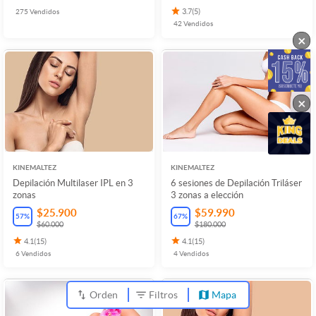
275
Vendidos
3.7
(
5
)
42
Vendidos
×
×
KINEMALTEZ
KINEMALTEZ
Depilación Multilaser IPL en 3
6 sesiones de Depilación Triláser
zonas
3 zonas a elección
$25.900
$59.990
57
%
67
%
$60.000
$180.000
4.1
(
15
)
4.1
(
15
)
6
Vendidos
4
Vendidos
Orden
Filtros
Mapa