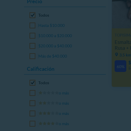
Precio
Todos
Hasta $10.000
TOPISIM
$10.000 a $20.000
Esmalt
$20.000 a $40.000
Rusa + 
3.5 km
Más de $40.000
$
60%
Calificación
$
Todos
o más
o más
o más
o más