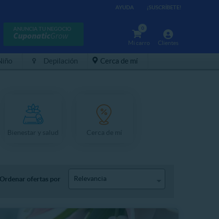
AYUDA
¡SUSCRÍBETE!
0
ANUNCIA TU NEGOCIO
Mi carro
Clientes
Niño
Depilación
Cerca de mí
Bienestar y salud
Cerca de mí
Relevancia
Ordenar ofertas por