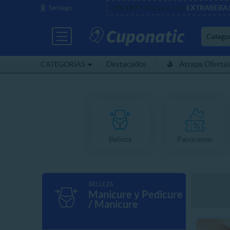
¡7% OFF!
Usa
EXTRAREBA
Santiago
(500 usos)
Catego
Destacados
Atrapa Oferta
CATEGORÍAS
Belleza
Panoramas
BELLEZA
Manicure y Pedicure
/ Manicure