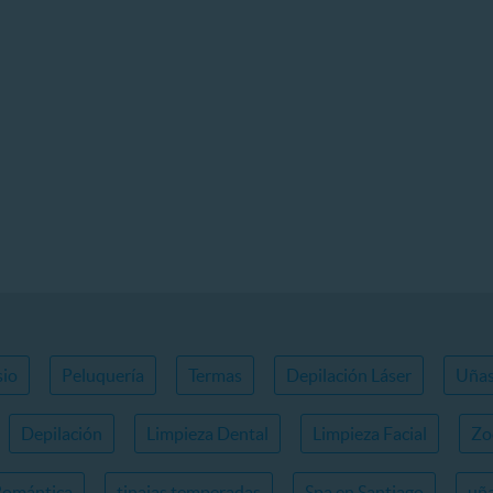
io
Peluquería
Termas
Depilación Láser
Uña
Depilación
Limpieza Dental
Limpieza Facial
Zo
Romántica
tinajas temperadas
Spa en Santiago
uña