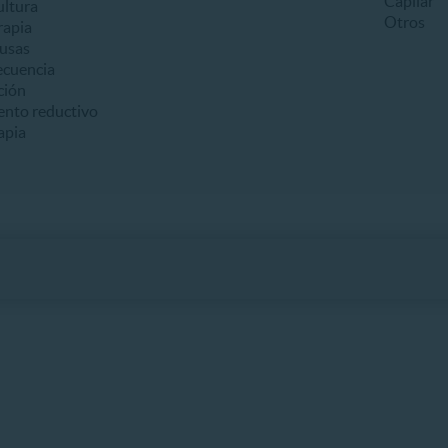
Capilar
ultura
Otros
apia
usas
ecuencia
ción
ento reductivo
apia