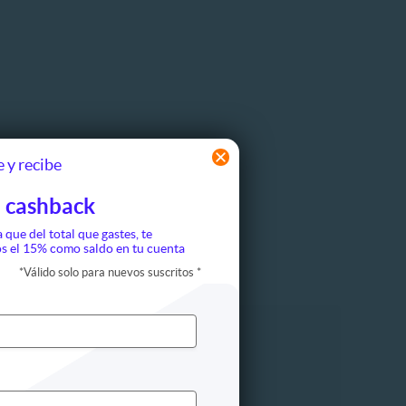
 y recibe
 cashback
a que del total que gastes, te
s el 15% como saldo en tu cuenta
*
Válido solo para nuevos suscritos
*
ón
Maquillaje
Cejas