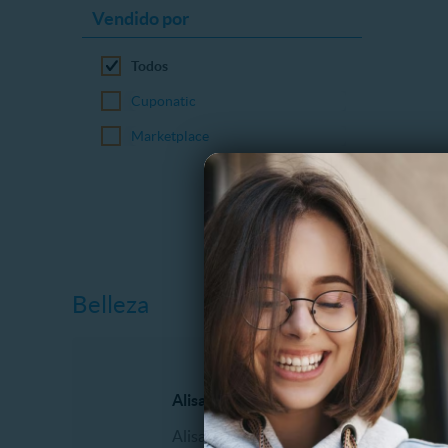
Vendido por
Todos
Cuponatic
Marketplace
Belleza
Alisados
Manicur
Alisado Brasilero
Esmalt