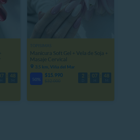
TOPISIMAS
+
Manicura Soft Gel + Vela de Soja +
r
Masaje Cervical
3.5 km, Viña del Mar
$15.990
07
48
2
07
48
50%
H
M
D
H
M
$32.000