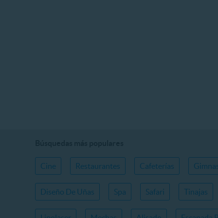
Búsquedas más populares
Cine
Restaurantes
Cafeterías
Gimnas
Diseño De Uñas
Spa
Safari
Tinajas
Lipolaser
Mechas
Alisado
Escapada 