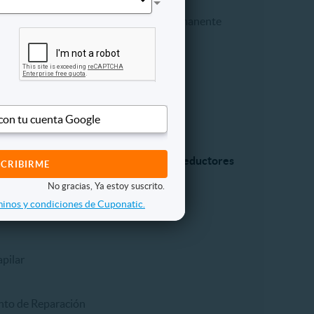
Labios
Maquillaje permanente
ompleto
Pestañas
Rostro
egir
 con tu cuenta Google
a y estilo
Tratamientos reductores
No gracias, Ya estoy suscrito.
inos y condiciones de Cuponatic.
pilar
nto de Reparación