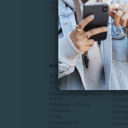
Alisado Keratina
Manicu
Otros
Masajes
Pedicur
Podologí
Uñas Acr
Otros
Rostro y piel
Tratami
Acné
Abdomin
Botox
Anticelu
Cirugía facial
Auricul
Eliminación de cicatrices o
Carboxi
estrías
Criolipó
Exfoliantes o Peeling
Drenaje 
Hidratantes
Electro
Lifting
Laserlip
Limpieza facial
Levanta