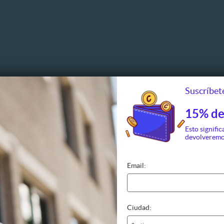
Suscríbete
15% de
Esto signific
devolveremo
Email:
e y Pedicure
Glúteos
Depilaci
Ciudad:
ado
Celulitis
Axila