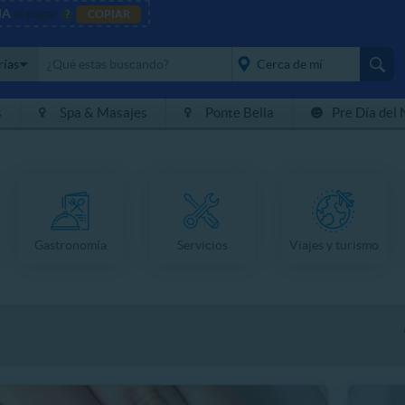
JA
al pagar
?
COPIAR
rías
s
Spa & Masajes
Ponte Bella
Pre Día del 
placeholder="Todo el
país">
Gastronomía
Servicios
Viajes y turismo