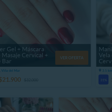
er Gel + Máscara
Mani
 Masaje Cervical +
Vela
VER OFERTA
e Bar
Cerv
, Viña del Mar
3.5 km
$21.900
$32.000
31%