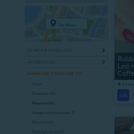
Ver Mapa
LO MEJOR EN BELLEZA
Rubb
ALISADOS (26)
Led +
Coff
MANICURE Y PEDICURE (79)
Todos
3.5 km
Esmaltado (20)
32%
Manicure (46)
Masajes de manos o pies (7)
Pedicure (15)
Podología clínica (9)