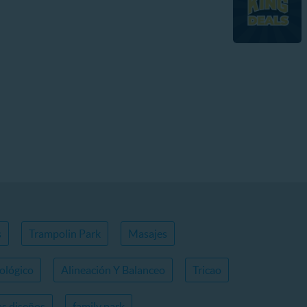
s
Trampolin Park
Masajes
ológico
Alineación Y Balanceo
Tricao
s diseños
family park