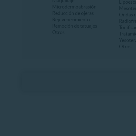
Maquillaje
Lipoesc
Microdermoabrasión
Mesoter
Reducción de ojeras
Ondas r
Rejuvenecimiento
Radiofr
Remoción de tatuajes
Tonifica
Otros
Tratami
Yesoter
Otros