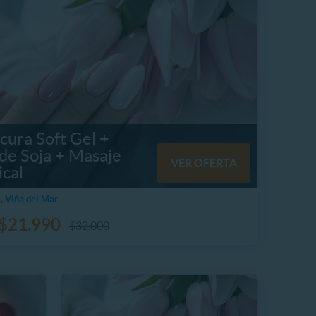
cura Soft Gel +
 de Soja + Masaje
VER OFERTA
ical
, Viña del Mar
$21.990
$32.000