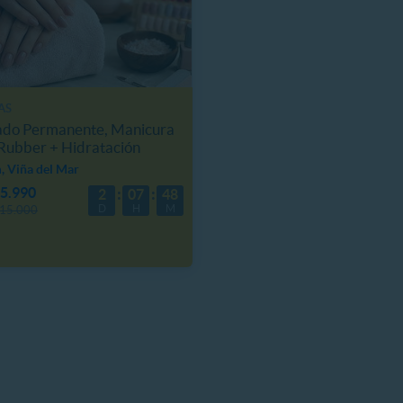
AS
ado Permanente, Manicura
Rubber + Hidratación
, Viña del Mar
5.990
2
07
48
D
H
M
15.000