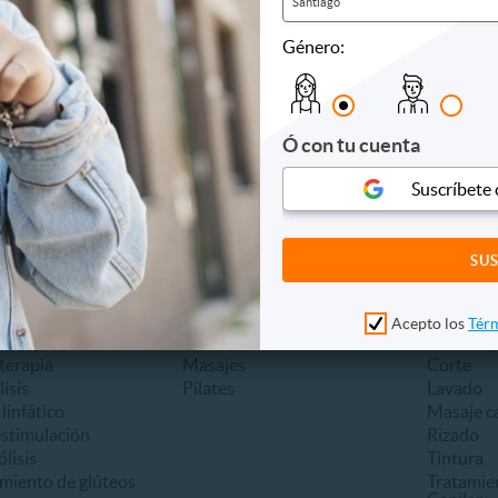
Santiago
re
Levantamiento
Bozo
 de manos o pies
Tonificación
Brazilian
Género:
e
Cuerpo c
a clínica
Espalda
ílicas
Pierna
Rebaje
Ó con tu cuenta
Rostro
Zona a el
Suscríbete
Otros
entos Corporales
Gimnasio y Fitness
Peluquerí
oplastía
Acondicionamiento físico
Alisado
litis
Dietas
Barbería
Acepto los
Térm
oterapia
Electroestimulación
Brushing
terapia
Masajes
Corte
lisis
Pilates
Lavado
linfático
Masaje ca
estimulación
Rizado
ólisis
Tintura
miento de glúteos
Tratamie