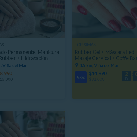
AS
TOPISIMAS
ado Permanente, Manicura
Rubber Gel + Máscara Led 
Rubber + Hidratación
Masaje Cervical + Coffe Ba
, Viña del Mar
3.5 km, Viña del Mar
8.990
$14.990
2
53%
D
15.000
$32.000