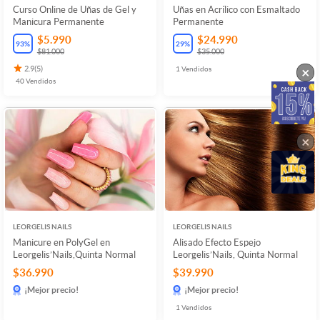
Curso Online de Uñas de Gel y
Uñas en Acrílico con Esmaltado
Manicura Permanente
Permanente
$5.990
$24.990
93
%
29
%
$81.000
$35.000
×
2.9
(
5
)
1
Vendidos
40
Vendidos
×
LEORGELIS NAILS
LEORGELIS NAILS
Manicure en PolyGel en
Alisado Efecto Espejo
Leorgelis’Nails,Quinta Normal
Leorgelis’Nails, Quinta Normal
$36.990
$39.990
¡Mejor precio!
¡Mejor precio!
1
Vendidos