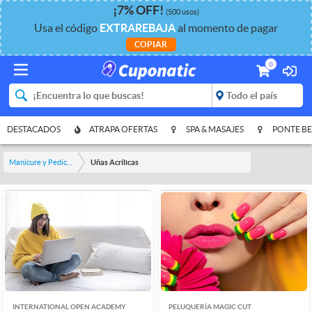
¡
7%
OFF
!
(500 usos)
Usa el código
EXTRAREBAJA
al momento de pagar
COPIAR
0
DESTACADOS
ATRAPA OFERTAS
SPA & MASAJES
PONTE BE
Manicure y Pedicure
Uñas Acrílicas
INTERNATIONAL OPEN ACADEMY
PELUQUERÍA MAGIC CUT