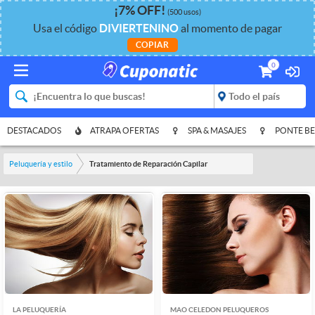
¡
7%
OFF
!
(500 usos)
Usa el código
DIVIERTENINO
al momento de pagar
COPIAR
0
DESTACADOS
ATRAPA OFERTAS
SPA & MASAJES
PONTE BE
Peluquería y estilo
Tratamiento de Reparación Capilar
LA PELUQUERÍA
MAO CELEDON PELUQUEROS