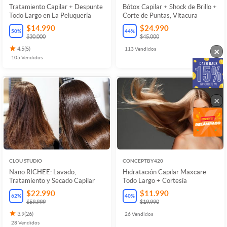
Tratamiento Capilar + Despunte
Bótox Capilar + Shock de Brillo +
Todo Largo en La Peluquería
Corte de Puntas, Vitacura
$14.990
$24.990
50
%
44
%
$30.000
$45.000
×
4.5
(
5
)
113
Vendidos
105
Vendidos
×
CLOU STUDIO
CONCEPTBY420
Nano RICHEE: Lavado,
Hidratación Capilar Maxcare
Tratamiento y Secado Capilar
Todo Largo + Cortesía
$22.990
$11.990
62
%
40
%
$59.999
$19.990
3.9
(
26
)
26
Vendidos
28
Vendidos