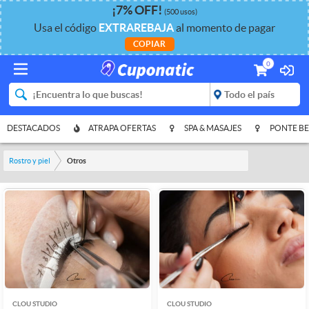
¡
7%
OFF
!
(500 usos)
Usa el código
EXTRAREBAJA
al momento de pagar
COPIAR
0
DESTACADOS
ATRAPA OFERTAS
SPA & MASAJES
PONTE BE
Rostro y piel
Otros
CLOU STUDIO
CLOU STUDIO