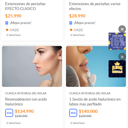
Extensiones de pestañas
Extensiones de pestañas varios
EFECTO CLASICO
efectos
$25.990
$28.990
¡Mejor precio!
¡Mejor precio!
×
3.9
(
25
)
3.9
(
25
)
2
Vendidos
6
Vendidos
×
CLINICA INTEGRAL DEL SOLAR
CLINICA INTEGRAL DEL SOLAR
Rinomodelacion con acido
1 Sesión de acido hialurónico en
hialurónico
labios mas perfilado
$134.990
$140.000
33
%
30
%
$199.990
$199.990
2
Vendidos
2
Vendidos