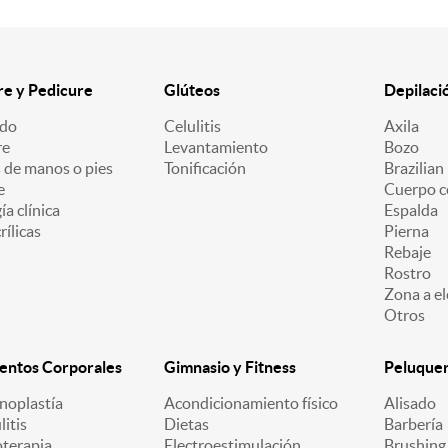
e y Pedicure
Glúteos
Depilaci
ado
Celulitis
Axila
re
Levantamiento
Bozo
 de manos o pies
Tonificación
Brazilian
e
Cuerpo c
a clínica
Espalda
ílicas
Pierna
Rebaje
Rostro
Zona a el
Otros
entos Corporales
Gimnasio y Fitness
Peluquerí
oplastía
Acondicionamiento físico
Alisado
litis
Dietas
Barbería
oterapia
Electroestimulación
Brushing