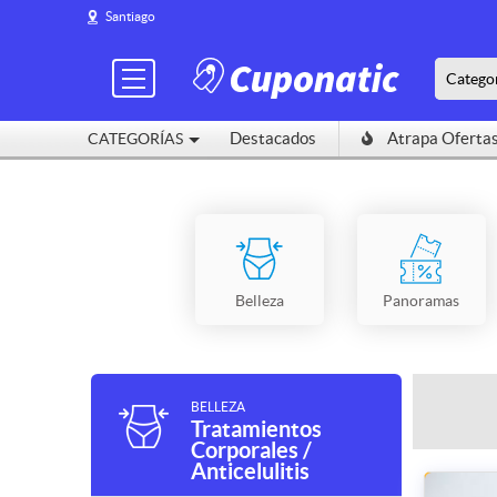
Santiago
Catego
Destacados
Atrapa Oferta
CATEGORÍAS
Belleza
Panoramas
BELLEZA
Tratamientos
Corporales /
Anticelulitis