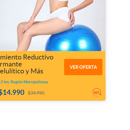
amiento Reductivo
irmante
VER OFERTA
elulítico y Más
2 km, Región Metropolitana
$14.990
$39.990