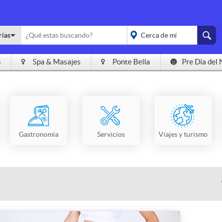
rías
s
Spa & Masajes
Ponte Bella
Pre Día del 
placeholder="Todo el
país">
Gastronomía
Servicios
Viajes y turismo