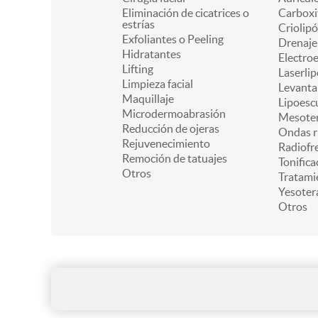
Eliminación de cicatrices o
Carboxi
estrías
Criolipó
Exfoliantes o Peeling
Drenaje 
Hidratantes
Electro
Lifting
Laserlip
Limpieza facial
Levanta
Maquillaje
Lipoesc
Microdermoabrasión
Mesoter
Reducción de ojeras
Ondas r
Rejuvenecimiento
Radiofr
Remoción de tatuajes
Tonifica
Otros
Tratami
Yesoter
Otros