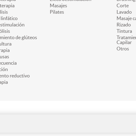
terapia
Masajes
Corte
lisis
Pilates
Lavado
linfático
Masaje ca
estimulación
Rizado
ólisis
Tintura
miento de glúteos
Tratamie
Capilar
ultura
Otros
apia
usas
ecuencia
ción
ento reductivo
apia