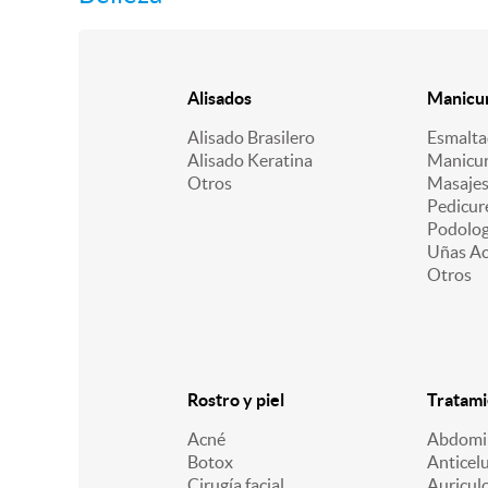
Alisados
Manicur
Alisado Brasilero
Esmalt
Alisado Keratina
Manicu
Otros
Masajes
Pedicur
Podologí
Uñas Acr
Otros
Rostro y piel
Tratami
Acné
Abdomin
Botox
Anticelu
Cirugía facial
Auricul