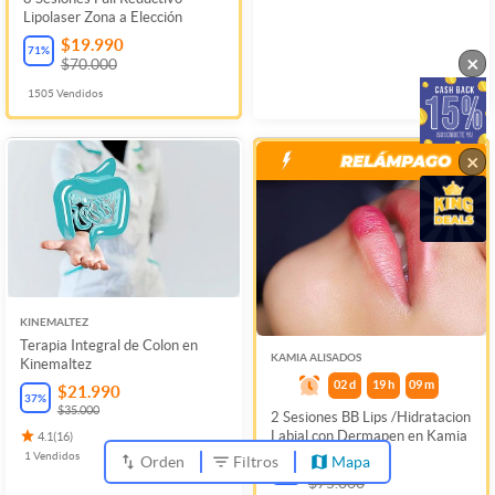
Lipolaser Zona a Elección
$19.990
71
%
×
$70.000
1505
Vendidos
×
KINEMALTEZ
Terapia Integral de Colon en
KAMIA ALISADOS
Kinemaltez
02
d
19
h
09
m
$21.990
37
%
$35.000
2 Sesiones BB Lips /Hidratacion
Labial con Dermapen en Kamia
4.1
(
16
)
1
Vendidos
Orden
Filtros
Mapa
$29.990
60
%
$75.000