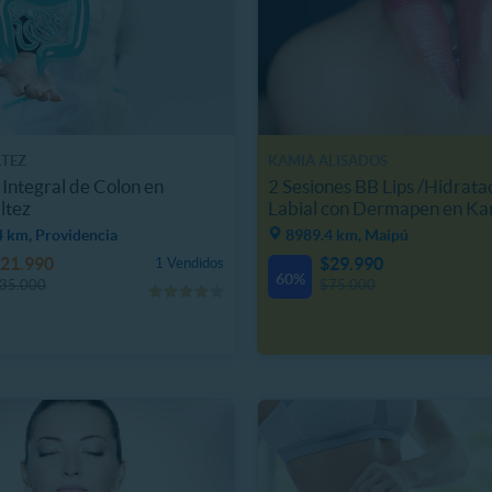
TEZ
KAMIA ALISADOS
 Integral de Colon en
2 Sesiones BB Lips /Hidrata
ltez
Labial con Dermapen en Ka
4 km, Providencia
8989.4 km, Maipú
21.990
$29.990
1 Vendidos
60%
35.000
$75.000