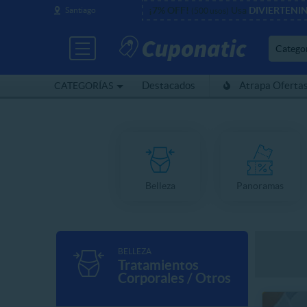
¡7% OFF!
Usa
DIVIERTENI
Santiago
(500 usos)
Catego
Destacados
Atrapa Oferta
CATEGORÍAS
Belleza
Panoramas
BELLEZA
Tratamientos
Corporales / Otros