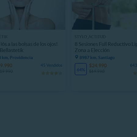
ETIK
STYLO_ACTITUD
iós a las bolsas de los ojos!
8 Sesiones Full Reductivo Li
Bellastetik
Zona a Elección
8 km, Providencia
8987 km, Santiago
9.990
$24.990
45 Vendidos
643
64%
19.990
$69.990