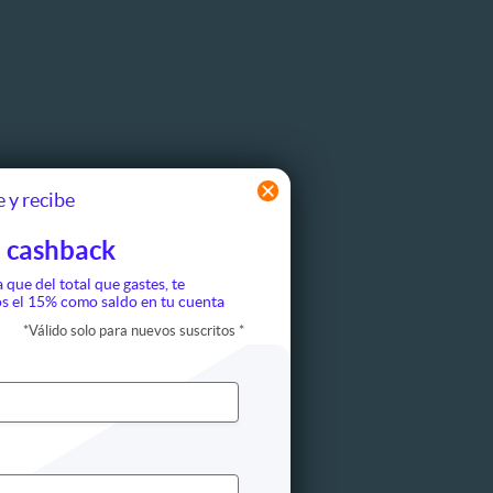
 y recibe
 cashback
a que del total que gastes, te
s el 15% como saldo en tu cuenta
*
Válido solo para nuevos suscritos
*