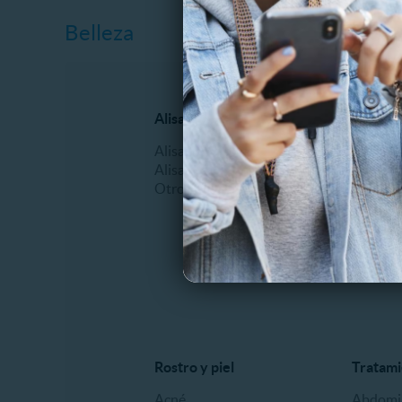
Belleza
Alisados
Manicur
Alisado Brasilero
Esmalt
Alisado Keratina
Manicu
Otros
Masajes
Pedicur
Podologí
Uñas Acr
Otros
Rostro y piel
Tratami
Acné
Abdomin