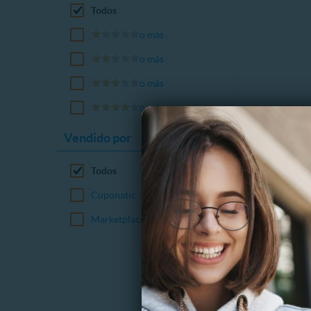
Todos
o más
o más
o más
o más
Vendido por
Todos
Cuponatic
Marketplace