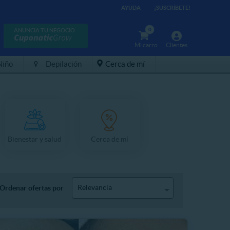
AYUDA
¡SUSCRÍBETE!
0
ANUNCIA TU NEGOCIO
Mi carro
Clientes
Niño
Depilación
Cerca de mí
Bienestar y salud
Cerca de mí
Relevancia
Ordenar ofertas por