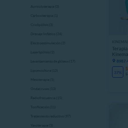
Auriculoterapia (2)
Carboxiterapia (1)
Criolipólisis (3)
Drenaje linfático (24)
KINEMAL
Electroestimulación (2)
Terapia
Laserlipólisis (2)
Kinema
8987.
Levantamiento de glúteos (17)
$
Lipoescultura (12)
37%
$
Mesoterapia (5)
Ondas rusas (13)
Radiofrecuencia (15)
Tonificación (11)
Tratamiento reductivo (97)
Yesoterapia (3)