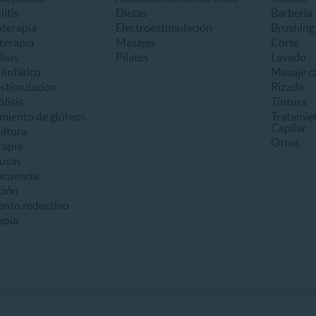
litis
Dietas
Barbería
oterapia
Electroestimulación
Brushing
terapia
Masajes
Corte
lisis
Pilates
Lavado
linfático
Masaje ca
estimulación
Rizado
ólisis
Tintura
miento de glúteos
Tratamie
Capilar
ultura
Otros
apia
usas
ecuencia
ción
ento reductivo
apia