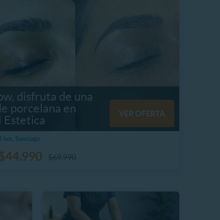
w, disfruta de una
de porcelana en
VER OFERTA
i Estetica
 km, Santiago
$44.990
$69.990