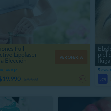
iones Full
Bbglo
tivo Lipolaser
piel 
VER OFERTA
a Elección
Ikiga
m, Santiago
8986.8
$19.990
$70.000
36%