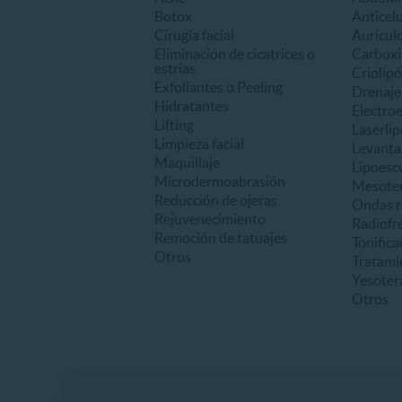
Botox
Anticelu
Cirugía facial
Auricul
Eliminación de cicatrices o
Carboxi
estrías
Criolipó
Exfoliantes o Peeling
Drenaje 
Hidratantes
Electro
Lifting
Laserlip
Limpieza facial
Levanta
Maquillaje
Lipoesc
Microdermoabrasión
Mesoter
Reducción de ojeras
Ondas r
Rejuvenecimiento
Radiofr
Remoción de tatuajes
Tonifica
Otros
Tratami
Yesoter
Otros