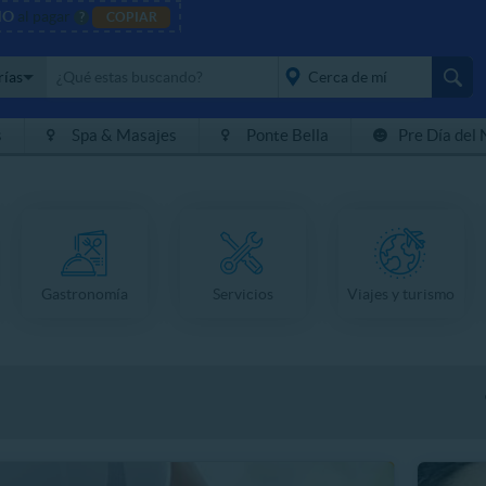
NO
al pagar
?
COPIAR
rías
s
Spa & Masajes
Ponte Bella
Pre Día del 
placeholder="Todo el
país">
Gastronomía
Servicios
Viajes y turismo