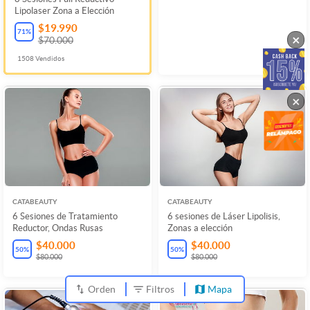
Lipolaser Zona a Elección
$19.990
71
%
×
$70.000
1508
Vendidos
×
CATABEAUTY
CATABEAUTY
6 Sesiones de Tratamiento
6 sesiones de Láser Lipolisis,
Reductor, Ondas Rusas
Zonas a elección
$40.000
$40.000
50
%
50
%
$80.000
$80.000
Orden
Filtros
Mapa