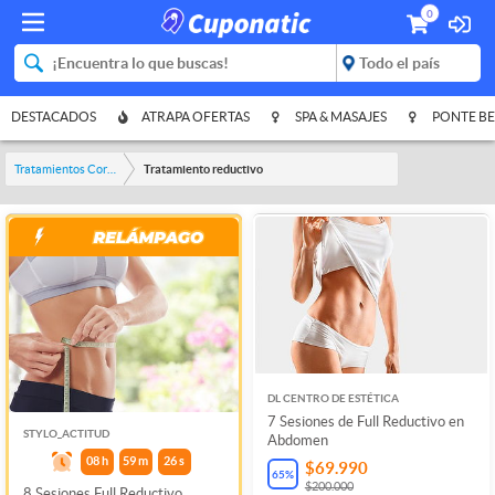
0
DESTACADOS
ATRAPA OFERTAS
SPA & MASAJES
PONTE BE
Tratamientos Corporales
Tratamiento reductivo
DL CENTRO DE ESTÉTICA
7 Sesiones de Full Reductivo en
STYLO_ACTITUD
Abdomen
08
h
59
m
26
s
$69.990
65
%
$200.000
8 Sesiones Full Reductivo