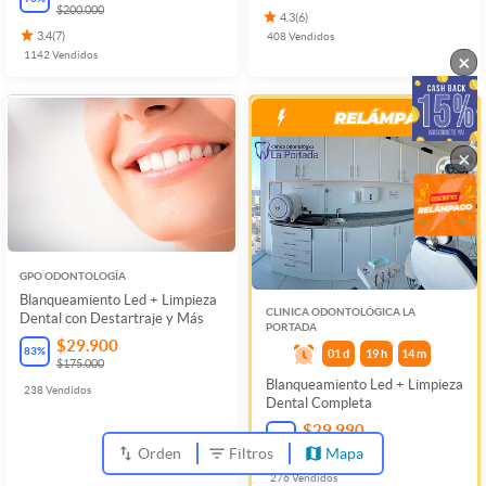
$200.000
4.3
(
6
)
3.4
(
7
)
408
Vendidos
1142
Vendidos
×
×
GPO ODONTOLOGÍA
Blanqueamiento Led + Limpieza
CLINICA ODONTOLÓGICA LA
Dental con Destartraje y Más
PORTADA
$29.900
83
%
01
d
19
h
14
m
$175.000
Blanqueamiento Led + Limpieza
238
Vendidos
Dental Completa
$29.990
78
%
$137.800
Orden
Filtros
Mapa
276
Vendidos