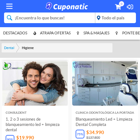
0
DESTACADOS
ATRAPA OFERTAS
SPA & MASAJES
PONTE BE
Dental
Higiene
CONSULDENT
CLINICA ODONTOLÓGICA LA PORTADA
1, 2 o 3 sesiones de
Blanqueamiento Led + Limpieza
blanqueamiento led + limpieza
Dental Completa
dental
$34.990
75
%
$19.990
$137.800
90
%