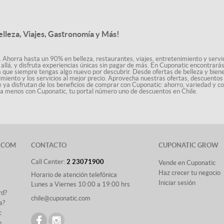
elleza, Viajes, Gastronomía y Más!
. Ahorra hasta un 90% en belleza, restaurantes, viajes, entretenimiento y servici
allá, y disfruta experiencias únicas sin pagar de más. En Cuponatic encontrar
a que siempre tengas algo nuevo por descubrir. Desde ofertas de belleza y biene
nimiento y los servicios al mejor precio. Aprovecha nuestras ofertas, descuento
le ya disfrutan de los beneficios de comprar con Cuponatic: ahorro, variedad y c
sta menos con Cuponatic, tu portal número uno de descuentos en Chile.
.COM
CONTACTO
CUPONATIC GROW
Call Center:
2 23071900
Vende en Cuponatic
Haz crecer tu negocio
Horario de atención telefónica
Iniciar sesión
Lunes a Viernes 10:00 a 19:00 hrs
rd?
chile@cuponatic.com
a?
c
o