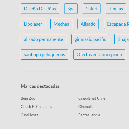
Diseño De Uñas
Spa
Safari
Tinajas
Lipolaser
Mechas
Alisado
Escapada 
alisado permanente
gimnasio pacific
tinaj
santiago peluquerías
Ofertas en Concepción
Marcas destacadas
Buin Zoo
Cineplanet Chile
Chuck E. Cheese ´s
Cinépolis
CineHoyts
Fantasilandia