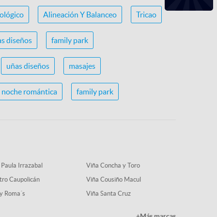
ológico
Alineación Y Balanceo
Tricao
s diseños
family park
uñas diseños
masajes
noche romántica
family park
 Paula Irrazabal
Viña Concha y Toro
tro Caupolicán
Viña Cousiño Macul
y Roma´s
Viña Santa Cruz
+Más marcas