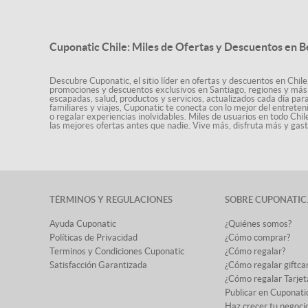
Cuponatic Chile: Miles de Ofertas y Descuentos en B
Descubre Cuponatic, el sitio líder en ofertas y descuentos en Chile
promociones y descuentos exclusivos en Santiago, regiones y más 
escapadas, salud, productos y servicios, actualizados cada día par
familiares y viajes, Cuponatic te conecta con lo mejor del entrete
o regalar experiencias inolvidables. Miles de usuarios en todo Chi
las mejores ofertas antes que nadie. Vive más, disfruta más y ga
TÉRMINOS Y REGULACIONES
SOBRE CUPONATIC
Ayuda Cuponatic
¿Quiénes somos?
Políticas de Privacidad
¿Cómo comprar?
Terminos y Condiciones Cuponatic
¿Cómo regalar?
Satisfacción Garantizada
¿Cómo regalar giftca
¿Cómo regalar Tarjet
Publicar en Cuponati
Haz crecer tu negoci