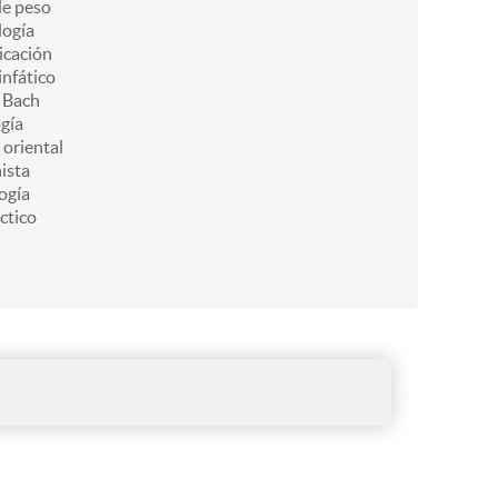
de peso
ogía
icación
infático
e Bach
gía
 oriental
ista
ogía
ctico