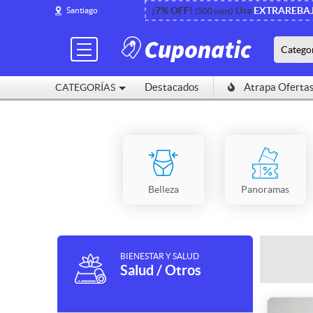
¡7% OFF!
Usa
EXTRAREBA
Santiago
(500 usos)
Catego
Destacados
Atrapa Oferta
CATEGORÍAS
Belleza
Panoramas
BIENESTAR Y SALUD
Salud / Otros