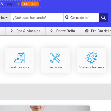
JA
al pagar
?
COPIAR
rías
s
Spa & Masajes
Ponte Bella
Pre Día del 
placeholder="Todo el
país">
Gastronomía
Servicios
Viajes y turismo