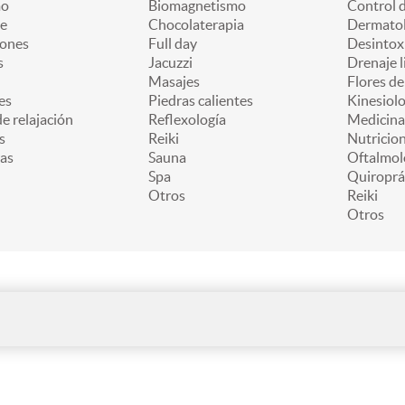
mo
Biomagnetismo
Control 
e
Chocolaterapia
Dermatol
iones
Full day
Desintox
s
Jacuzzi
Drenaje l
Masajes
Flores d
es
Piedras calientes
Kinesiolo
e relajación
Reflexología
Medicina
s
Reiki
Nutricion
as
Sauna
Oftalmol
Spa
Quiroprá
Otros
Reiki
Otros