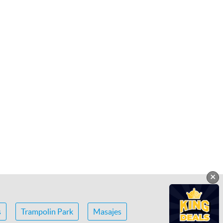
×
s
Trampolin Park
Masajes