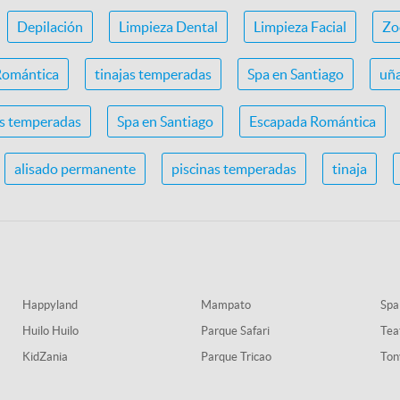
Depilación
Limpieza Dental
Limpieza Facial
Zo
Romántica
tinajas temperadas
Spa en Santiago
uña
as temperadas
Spa en Santiago
Escapada Romántica
alisado permanente
piscinas temperadas
tinaja
Happyland
Mampato
Spa
Huilo Huilo
Parque Safari
Tea
KidZania
Parque Tricao
Ton