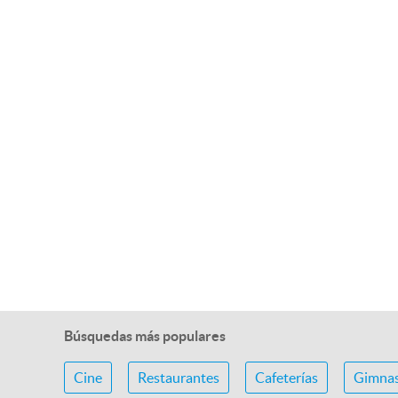
Búsquedas más populares
Cine
Restaurantes
Cafeterías
Gimnas