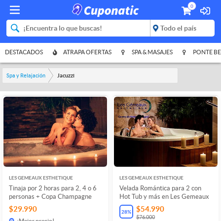
0
DESTACADOS
ATRAPA OFERTAS
SPA & MASAJES
PONTE BE
Spa y Relajación
Jacuzzi
LES GEMEAUX ESTHETIQUE
LES GEMEAUX ESTHETIQUE
Tinaja por 2 horas para 2, 4 o 6
Velada Romántica para 2 con
personas + Copa Champagne
Hot Tub y más en Les Gemeaux
$29.990
$54.990
28
%
$76.000
¡Mejor precio!