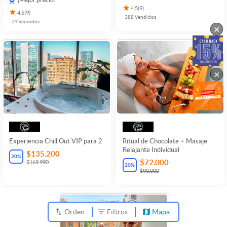
4.5
(
9
)
4.5
(
9
)
388
Vendidos
74
Vendidos
×
×
Experiencia Chill Out VIP para 2
Ritual de Chocolate + Masaje
Relajante Individual
$135.200
20
%
$72.000
$169.990
20
%
$90.000
Orden
Filtros
Mapa