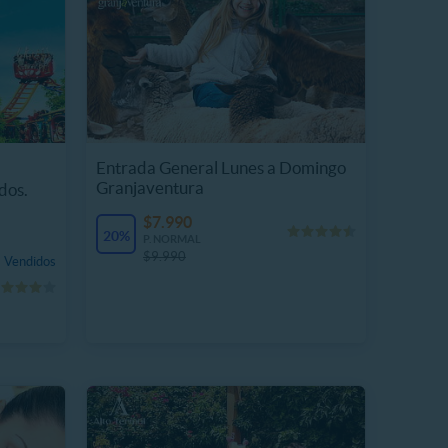
Entrada General Lunes a Domingo
Granjaventura
dos.
$7.990
20%
P. NORMAL
$9.990
 Vendidos