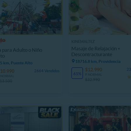
KINEMALTEZ
Masaje de Relajación +
 para Adulto o Niño
Descontracturante
to
18716.8 km, Providencia
5 km, Puente Alto
$12.990
23
10.990
2664 Vendidos
61%
P. NORMAL
. NORMAL
$32.990
13.500