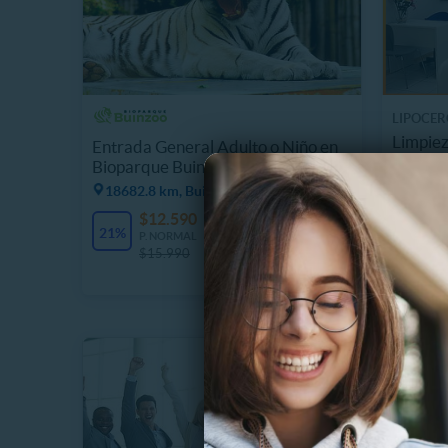
LIPOCER
Limpiez
Entrada General Adulto o Niño en
Peeling
Bioparque Buinzoo
18682.8 km, Buin
$
58%
P
$12.590
11340 Vendidos
$
21%
P. NORMAL
$15.990