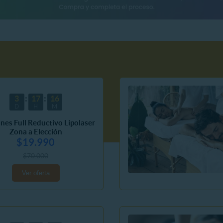
3
17
16
D
H
M
ones Full Reductivo Lipolaser
Zona a Elección
$19.990
$70.000
Ver oferta