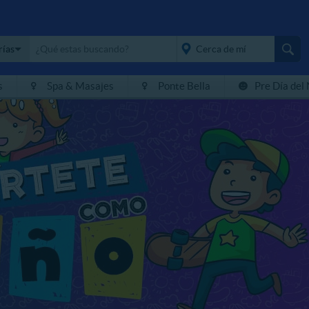
rías
s
Spa & Masajes
Ponte Bella
Pre Día del
placeholder="Todo el
país">