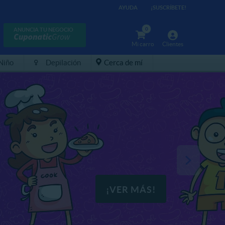
AYUDA
¡SUSCRÍBETE!
0
ANUNCIA TU NEGOCIO
Mi carro
Clientes
 Niño
Depilación
Cerca de mí
¡VER MÁS!