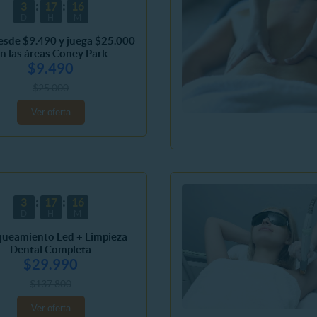
3
17
16
D
H
M
esde $9.490 y juega $25.000
n las áreas Coney Park
$9.490
$25.000
Ver oferta
3
17
16
D
H
M
queamiento Led + Limpieza
Dental Completa
$29.990
$137.800
Ver oferta