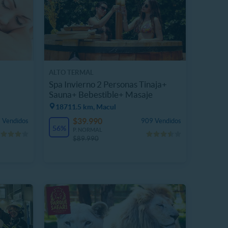
ALTO TERMAL
Spa Invierno 2 Personas Tinaja+
Sauna+ Bebestible+ Masaje
18711.5 km, Macul
$39.990
 Vendidos
909 Vendidos
56%
P. NORMAL
$89.990