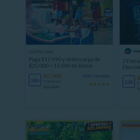
HAPPYLAND
Paga $17.990 y obtén carga de
2 Entra
$25.000 + 15.000 de Bonus
Elecció
$17.990
4884 Vendidos
$
28%
P. NORMAL
53%
P
$25.000
$