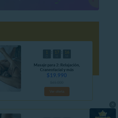
1
17
16
D
H
M
Masaje para 2: Relajación,
Craneofacial y más
$19.990
$65.000
Ver oferta
×