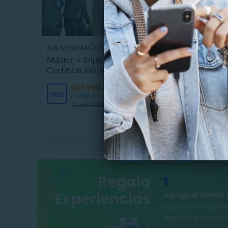
AULAFORMACIÓN BUSINESS SCHOOL
CHUCK E.
Máster + Triple Titulación y
Tarjeta
Certificación Universitaria
Chuck 
17807.
$69.990
Últimas unidades
98%
$
P. NORMAL
41%
$2.850.000
P
$