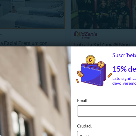
O
a Facial Premium con
Entrada KidZania® Niño
 + Alta Frecuencia y Más!
Suscríbete
10.990
$19.990
305
Últimas unidades
. NORMAL
13%
P. NORMAL
15% de
25.990
$22.950
Esto signific
devolveremo
Email:
Ciudad: