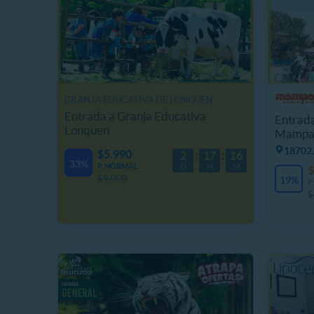
GRANJA EDUCATIVA DE LONQUEN
Entrada a Granja Educativa
Entrada
Lonquen
Mampa
18702.
$5.990
2
17
16
33%
P. NORMAL
D
H
M
$
$9.000
19%
P
$