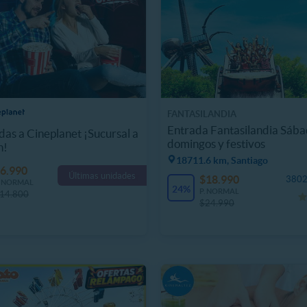
FANTASILANDIA
Entrada Fantasilandia Sába
das a Cineplanet ¡Sucursal a
domingos y festivos
n!
18711.6 km, Santiago
6.990
Últimas unidades
$18.990
3802
. NORMAL
24%
P. NORMAL
14.800
$24.990