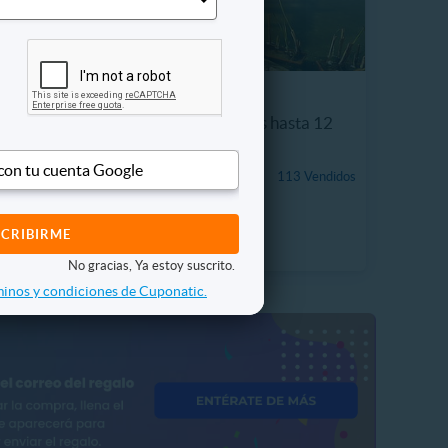
bidas +
Entrada Adulto + Niños hasta 12
años Acuario Vivamar
 con tu cuenta Google
$5.990
113 Vendidos
 Vendidos
25%
P. NORMAL
$7.990
No gracias, Ya estoy suscrito.
inos y condiciones de Cuponatic.