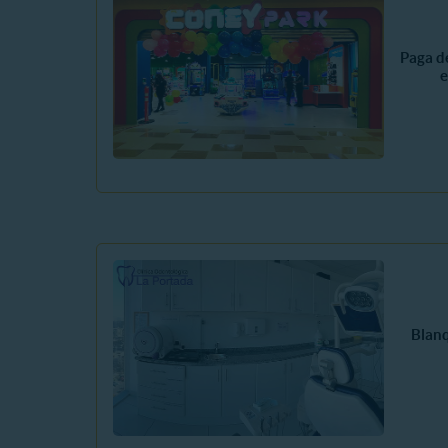
Paga d
e
Blan