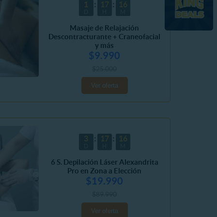
1
17
16
D
H
M
Masaje de Relajación
Descontracturante + Craneofacial
y más
$9.990
$25.000
Ver oferta
3
17
16
D
H
M
6 S. Depilación Láser Alexandrita
Pro en Zona a Elección
$19.990
$89.990
Ver oferta