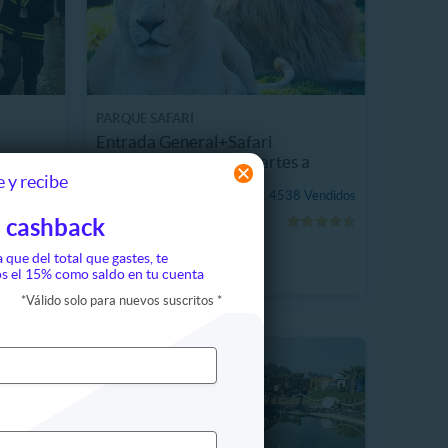
PARQUE SAFARI
Entrada General+Safari
Felinos+Herbívoros Martes a
 y recibe
Domingo
$17.590
4538 Vendidos
 Vendidos
20%
P. NORMAL
 cashback
$22.000
a que del total que gastes, te
s el 15% como saldo en tu cuenta
*
Válido solo para nuevos suscritos
*