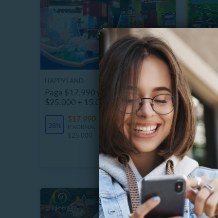
HAPPYLAND
GRANJA 
Paga $17.990 y obtén carga de
Entrada
$25.000 + 15.000 de Bonus
Lonque
$17.990
$
5027 Vendidos
28%
33%
P. NORMAL
P
$25.000
$