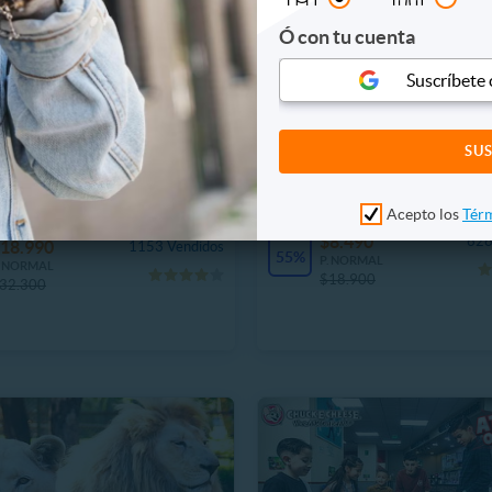
Ó con tu cuenta
Suscríbete
PARKOUR SPA
Entrada general 60 o 120 m
CINEPLANET: 2 Entradas
de lunes a domingo Parkour
igante +2 Bebidas Grandes
Acepto los
Térm
$8.490
626
18.990
1153 Vendidos
55%
P. NORMAL
. NORMAL
$18.900
32.300