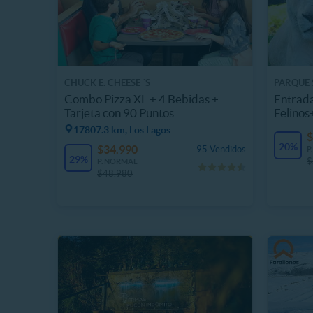
CHUCK E. CHEESE ´S
PARQUE 
Combo Pizza XL + 4 Bebidas +
Entrada
Tarjeta con 90 Puntos
Felinos
Domin
17807.3 km, Los Lagos
$
20%
$34.990
95 Vendidos
P
29%
$
P. NORMAL
$48.980