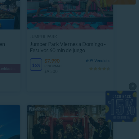
JUMPER PARK
 en
Jumper Park Viernes a Domingo -
Festivos 60 min de juego
$7.990
609 Vendidos
16%
P. NORMAL
 unidades
$9.500
×