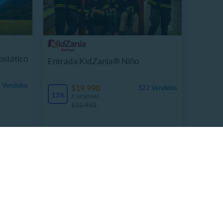
ostático
Entrada KidZania® Niño
 Vendidos
$19.990
322 Vendidos
13%
P. NORMAL
$22.950