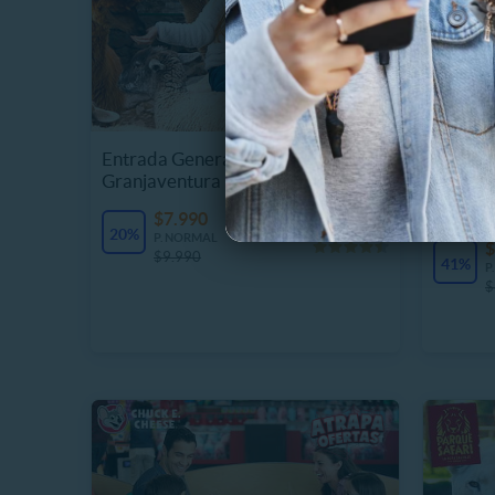
Entrada General Lunes a Domingo
Granjaventura
Combo 
+Pop G
$7.990
8 Vendidos
20%
P. NORMAL
$
$9.990
41%
P
$