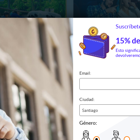
Suscríbete
15% de
Esto signific
EDUCATIVA DE LONQUEN
devolveremo
 a Granja Educativa
2 Entradas a Cineplanet ¡Su
n
Elección!
Email:
5.990
13
33
51
$7.290
14090
. NORMAL
H
M
S
51%
P. NORMAL
9.000
$14.800
Ciudad:
Santiago
Género: