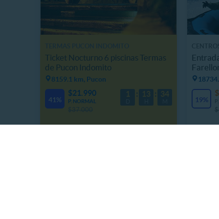
TERMAS PUCON INDOMITO
CENTRO
Ticket Nocturno 6 piscinas Termas
Entrad
de Pucon Indomito
Farello
8159.1 km, Pucon
18734.
$21.990
$
1
13
34
41%
19%
P. NORMAL
D
H
M
P
$37.000
$