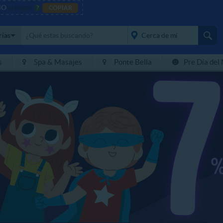
NO
al pagar
?
COPIAR
rías
s
Spa & Masajes
Ponte Bella
Pre Día del
placeholder="Todo el
país">