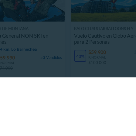
S DE MONTAÑA
BALO CLUB STARBALLOONS FLY
a General NON SKI en
Vuelo Cautivo en Globo Aer
nes,
para 2 Personas
4 km, Lo Barnechea
$59.900
1
40%
59.990
53 Vendidos
P. NORMAL
$100.000
. NORMAL
74.000