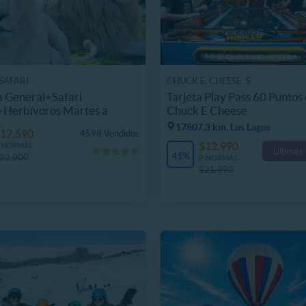
SAFARI
CHUCK E. CHEESE ´S
 General+Safari
Tarjeta Play Pass 60 Puntos
+Herbívoros Martes a
Chuck E Cheese
go
17807.3 km, Los Lagos
17.590
4598 Vendidos
$12.990
. NORMAL
Últimas
41%
22.000
P. NORMAL
$21.990