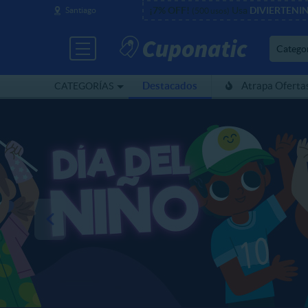
¡7% OFF!
Usa
DIVIERTENI
Santiago
(500 usos)
Catego
Destacados
Atrapa Oferta
CATEGORÍAS