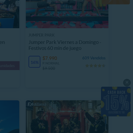
JUMPER PARK
 en
Jumper Park Viernes a Domingo -
Festivos 60 min de juego
$7.990
609 Vendidos
16%
P. NORMAL
 unidades
$9.500
×