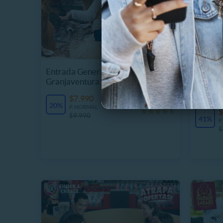
Entrada General Lunes a Domingo
Granjaventura
Combo 
+Pop G
$7.990
8 Vendidos
20%
P. NORMAL
$
$9.990
41%
P
$