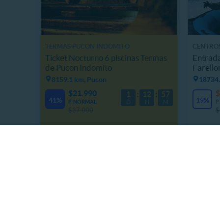
TERMAS PUCON INDOMITO
CENTRO
Ticket Nocturno 6 piscinas Termas
Entrad
de Pucon Indomito
Farello
8159.1 km, Pucon
18734.
$21.990
$
1
12
57
41%
19%
P. NORMAL
D
H
M
P
$37.000
$