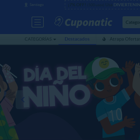
¡7% OFF!
Usa
DIVIERTENI
Santiago
(500 usos)
Catego
Destacados
Atrapa Oferta
CATEGORÍAS