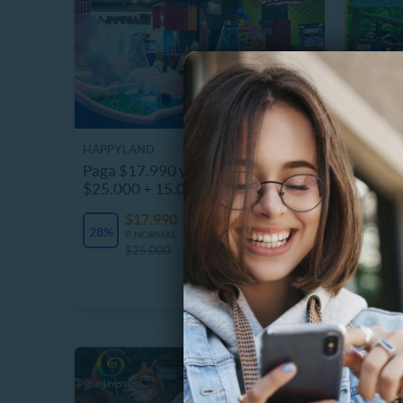
HAPPYLAND
GRANJA 
Paga $17.990 y obtén carga de
Entrada
$25.000 + 15.000 de Bonus
Lonque
$17.990
$
5027 Vendidos
28%
33%
P. NORMAL
P
$25.000
$