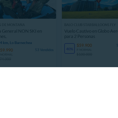
S DE MONTAÑA
BALO CLUB STARBALLOONS FLY
a General NON SKI en
Vuelo Cautivo en Globo Aer
nes,
para 2 Personas
4 km, Lo Barnechea
$59.900
1
40%
59.990
53 Vendidos
P. NORMAL
$100.000
. NORMAL
74.000