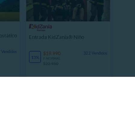
ostático
Entrada KidZania® Niño
 Vendidos
$19.990
322 Vendidos
13%
P. NORMAL
$22.950