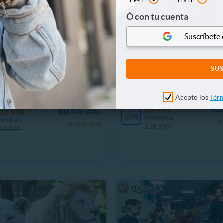
Ó con tu cuenta
Suscríbete
PARKOUR SPA
Entrada general 60 o 120 m
CINEPLANET: 2 Entradas
de lunes a domingo Parkour
igante +2 Bebidas Grandes
Acepto los
Térm
$8.490
626
18.990
1153 Vendidos
55%
P. NORMAL
. NORMAL
$18.900
32.300