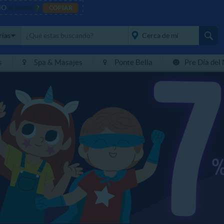
NO
al pagar
?
COPIAR
rías
s
Spa & Masajes
Ponte Bella
Pre Día del
placeholder="Todo el
país">