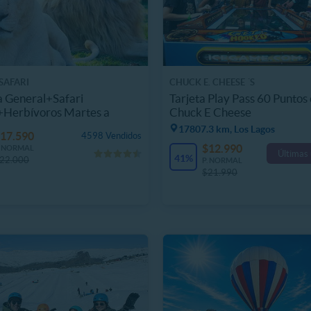
SAFARI
CHUCK E. CHEESE ´S
 General+Safari
Tarjeta Play Pass 60 Puntos
+Herbívoros Martes a
Chuck E Cheese
go
17807.3 km, Los Lagos
17.590
4598 Vendidos
$12.990
. NORMAL
Últimas
41%
22.000
P. NORMAL
$21.990