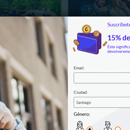
Suscríbete
15% de
Esto signific
EDUCATIVA DE LONQUEN
devolveremo
 a Granja Educativa
2 Entradas a Cineplanet ¡Su
n
Elección!
Email:
5.990
12
56
51
$7.290
14090
. NORMAL
H
M
S
51%
P. NORMAL
9.000
$14.800
Ciudad:
Santiago
Género: