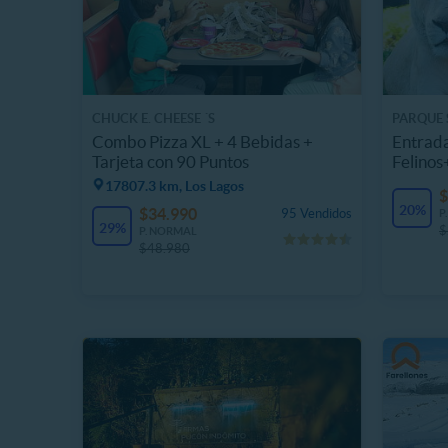
CHUCK E. CHEESE ´S
PARQUE 
Combo Pizza XL + 4 Bebidas +
Entrada
Tarjeta con 90 Puntos
Felinos
Domin
17807.3 km, Los Lagos
$
20%
$34.990
95 Vendidos
P
29%
$
P. NORMAL
$48.980