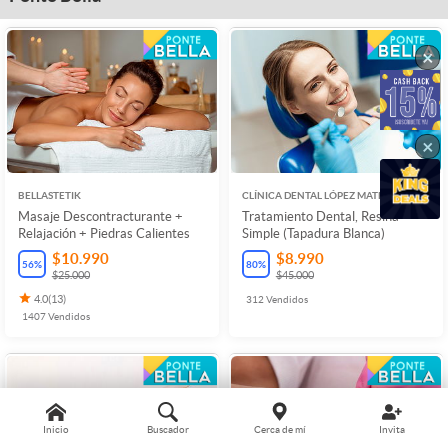
×
×
BELLASTETIK
CLÍNICA DENTAL LÓPEZ MATEO
Masaje Descontracturante +
Tratamiento Dental, Resina
Relajación + Piedras Calientes
Simple (Tapadura Blanca)
$10.990
$8.990
56
%
80
%
$25.000
$45.000
4.0
(
13
)
312
Vendidos
1407
Vendidos
Inicio
Buscador
Cerca de mí
Invita