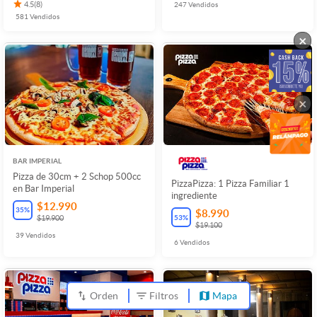
4.5
(
8
)
247
Vendidos
581
Vendidos
×
×
BAR IMPERIAL
Pizza de 30cm + 2 Schop 500cc
PizzaPizza: 1 Pizza Familiar 1
en Bar Imperial
ingrediente
$12.990
35
%
$8.990
53
%
$19.900
$19.100
39
Vendidos
6
Vendidos
Orden
Filtros
Mapa