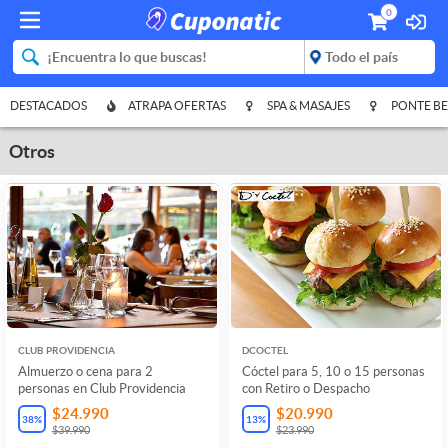
0
DESTACADOS
ATRAPA OFERTAS
SPA & MASAJES
PONTE BE
Otros
CLUB PROVIDENCIA
DCOCTEL
Almuerzo o cena para 2
Cóctel para 5, 10 o 15 personas
personas en Club Providencia
con Retiro o Despacho
$24.990
$20.990
38
%
13
%
$39.990
$23.990