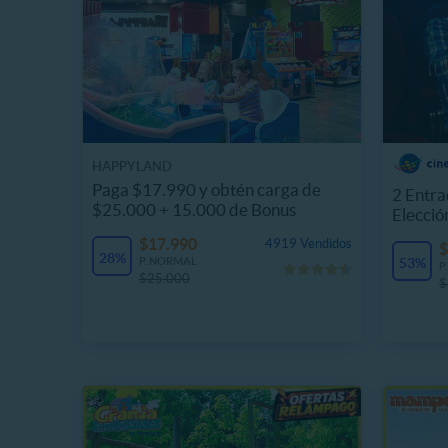
HAPPYLAND
Paga $17.990 y obtén carga de
2 Entra
$25.000 + 15.000 de Bonus
Elecció
$17.990
4919 Vendidos
$
28%
P. NORMAL
53%
P
$25.000
$