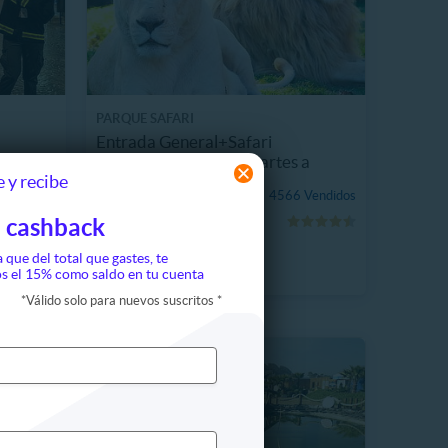
PARQUE SAFARI
Entrada General+Safari
Felinos+Herbívoros Martes a
 y recibe
Domingo
$17.590
4566 Vendidos
 Vendidos
20%
P. NORMAL
 cashback
$22.000
a que del total que gastes, te
s el 15% como saldo en tu cuenta
*
Válido solo para nuevos suscritos
*