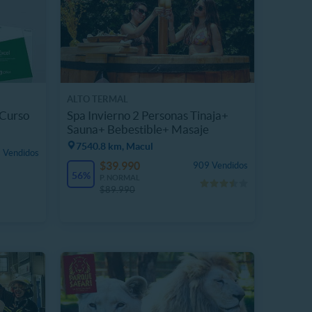
ALTO TERMAL
 Curso
Spa Invierno 2 Personas Tinaja+
Sauna+ Bebestible+ Masaje
7540.8 km, Macul
 Vendidos
$39.990
909 Vendidos
56%
P. NORMAL
$89.990