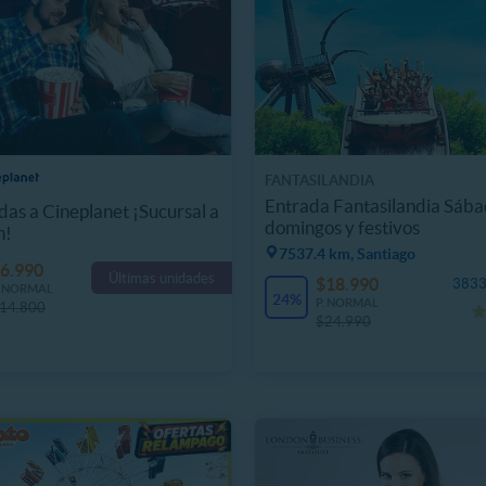
FANTASILANDIA
Entrada Fantasilandia Sába
das a Cineplanet ¡Sucursal a
domingos y festivos
n!
7537.4 km, Santiago
6.990
Últimas unidades
$18.990
3833
. NORMAL
24%
P. NORMAL
14.800
$24.990