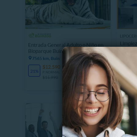
LIPOCER
Limpiez
Entrada General Adulto o Niño en
Peeling
Bioparque Buinzoo
7565 km, Buin
$
58%
P
$12.590
11395 Vendidos
$
21%
P. NORMAL
$15.990