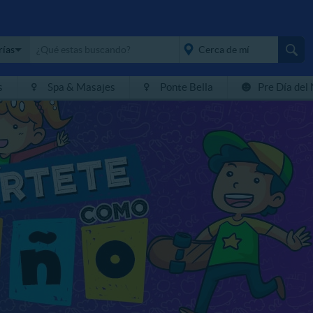
rías
s
Spa & Masajes
Ponte Bella
Pre Día del
placeholder="Todo el
país">