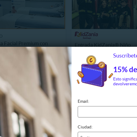
O
a Facial Premium con
Entrada KidZania® Niño
 + Alta Frecuencia y Más!
Suscríbete
10.990
$19.990
316
Últimas unidades
. NORMAL
13%
P. NORMAL
15% de
25.990
$22.950
Esto signific
devolveremo
Email:
Ciudad: