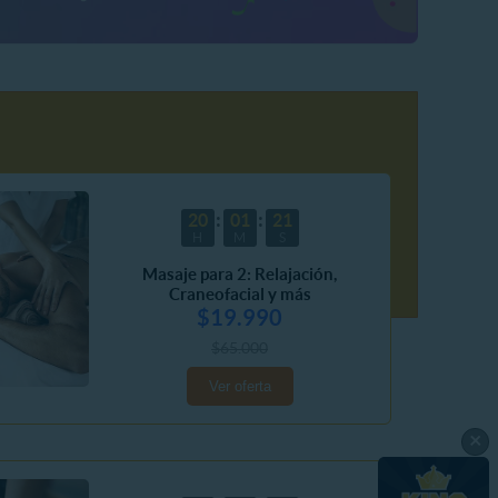
20
01
18
H
M
S
Masaje para 2: Relajación,
Craneofacial y más
$19.990
$65.000
Ver oferta
×