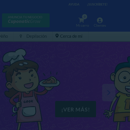
AYUDA
¡SUSCRÍBETE!
0
ANUNCIA TU NEGOCIO
Mi carro
Clientes
 Niño
Depilación
Cerca de mí
¡VER MÁS!