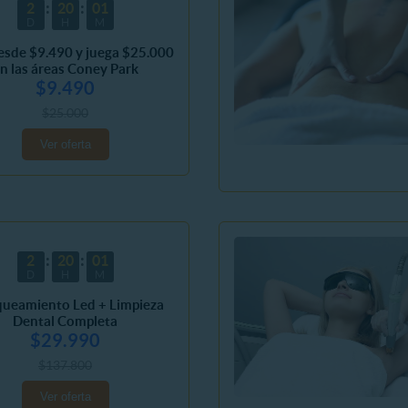
2
20
01
D
H
M
esde $9.490 y juega $25.000
n las áreas Coney Park
$9.490
$25.000
Ver oferta
2
20
01
D
H
M
queamiento Led + Limpieza
Dental Completa
$29.990
$137.800
Ver oferta