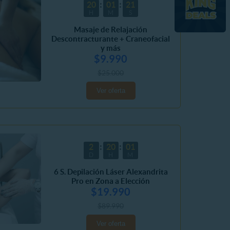
20
01
18
H
M
S
Masaje de Relajación
Descontracturante + Craneofacial
y más
$9.990
$25.000
Ver oferta
2
20
01
D
H
M
6 S. Depilación Láser Alexandrita
Pro en Zona a Elección
$19.990
$89.990
Ver oferta