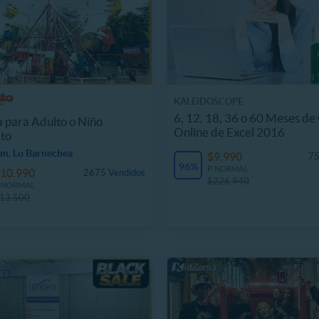
KALEIDOSCOPE
6, 12, 18, 36 o 60 Meses de
 para Adulto o Niño
Online de Excel 2016
to
m, Lo Barnechea
$9.990
75
96%
P. NORMAL
10.990
2675 Vendidos
$226.940
. NORMAL
13.500