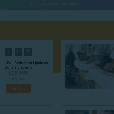
2
20
01
D
H
M
ones Full Reductivo Lipolaser
Zona a Elección
$19.990
$70.000
Ver oferta