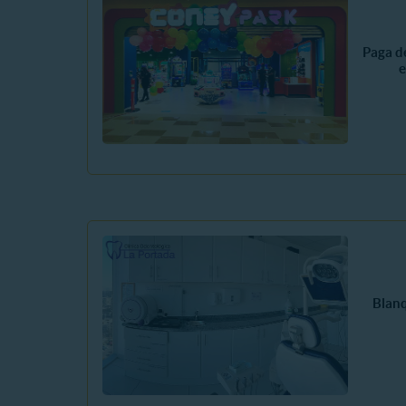
Paga d
e
Blan