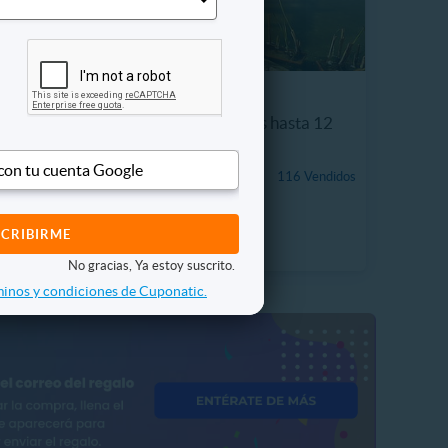
bidas +
Entrada Adulto + Niños hasta 12
años Acuario Vivamar
 con tu cuenta Google
$5.990
116 Vendidos
 Vendidos
25%
P. NORMAL
$7.990
No gracias, Ya estoy suscrito.
inos y condiciones de Cuponatic.