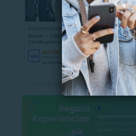
AULAFORMACIÓN BUSINESS SCHOOL
CHUCK E.
Máster + Triple Titulación y
Tarjeta
Certificación Universitaria
Chuck 
6458.2
$69.990
Últimas unidades
98%
$
P. NORMAL
41%
$2.850.000
P
$