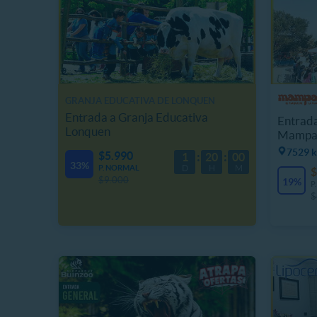
GRANJA EDUCATIVA DE LONQUEN
Entrada a Granja Educativa
Entrada
Lonquen
Mampa
7529 k
$5.990
1
20
00
33%
P. NORMAL
D
H
M
$
$9.000
19%
P
$