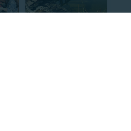
bidas +
Entrada Adulto + Niños hasta 12
años Acuario Vivamar
$5.990
111 Vendidos
 Vendidos
25%
P. NORMAL
$7.990