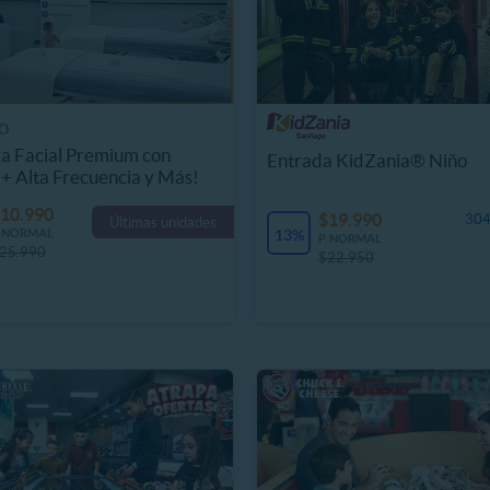
O
a Facial Premium con
Entrada KidZania® Niño
 + Alta Frecuencia y Más!
10.990
$19.990
304
Últimas unidades
. NORMAL
13%
P. NORMAL
25.990
$22.950