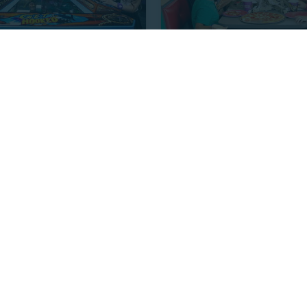
 CHEESE ´S
CHUCK E. CHEESE ´S
 Play Pass 60 Puntos en
Combo Pizza Grande + 3 Be
E Cheese
Tarjeta con 30 Puntos
3 km, Los Lagos
17807.3 km, Los Lagos
12.990
$25.990
3
Últimas unidades
21%
. NORMAL
P. NORMAL
21.990
$32.839