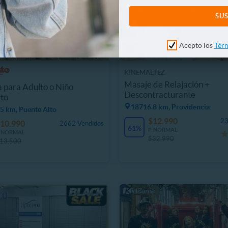
Acepto los
Térm
KINEMALTEZ
Masaje de Relajación +
 para Adulto o Niño
Descontracturante
to
18716.8 km, Providencia
5 km, Puente Alto
$12.990
23
10.990
2662 Vendidos
61%
P. NORMAL
. NORMAL
$32.990
13.500