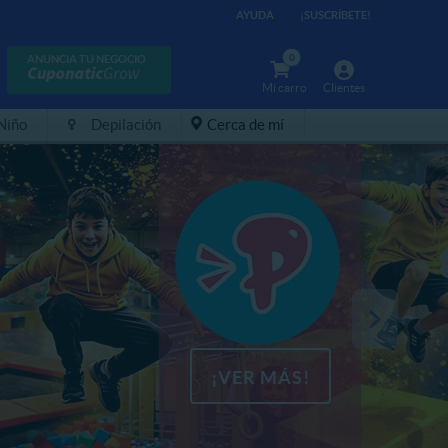
AYUDA
¡SUSCRÍBETE!
0
ANUNCIA TU NEGOCIO
Mi carro
Clientes
 Niño
Depilación
Cerca de mí
¡VER MÁS!