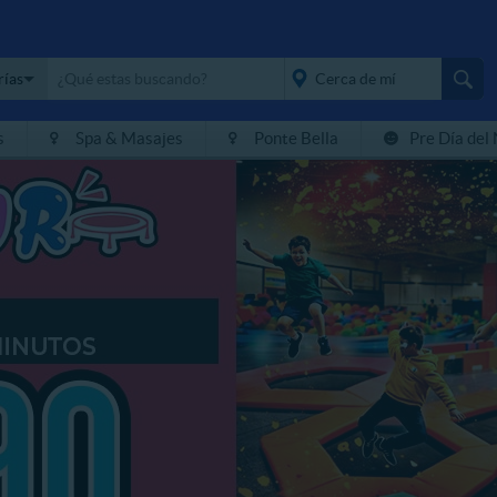
rías
s
Spa & Masajes
Ponte Bella
Pre Día del
placeholder="Todo el
país">