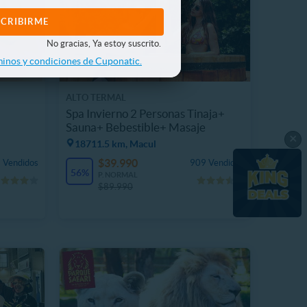
No gracias, Ya estoy suscrito.
inos y condiciones de Cuponatic.
ALTO TERMAL
Spa Invierno 2 Personas Tinaja+
Sauna+ Bebestible+ Masaje
×
18711.5 km, Macul
$39.990
 Vendidos
909 Vendidos
56%
P. NORMAL
$89.990