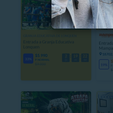
GRANJA EDUCATIVA DE LONQUEN
Entrada a Granja Educativa
Entrada
Lonquen
Mampa
18702.
$5.990
2
19
22
33%
P. NORMAL
D
H
M
$
$9.000
19%
P
$