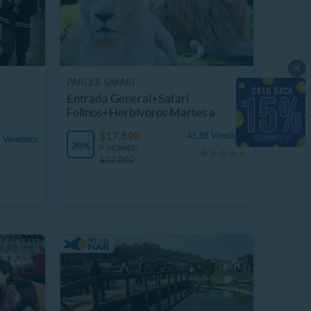
×
PARQUE SAFARI
Entrada General+Safari
Felinos+Herbívoros Martes a
Domingo
$17.590
4538 Vendidos
 Vendidos
20%
P. NORMAL
$22.000