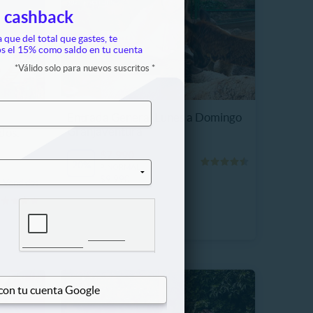
 cashback
a que del total que gastes, te
s el 15% como saldo en tu cuenta
*
Válido solo para nuevos suscritos
*
Entrada General Lunes a Domingo
Granjaventura
dos.
$7.990
20%
P. NORMAL
$9.990
 Vendidos
 con tu cuenta Google