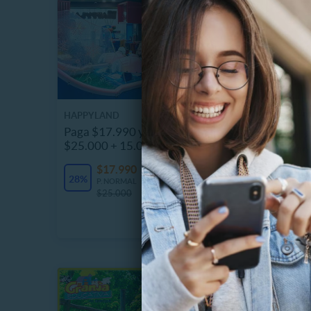
HAPPYLAND
Paga $17.990 y obtén carga de
2 Entra
$25.000 + 15.000 de Bonus
Elecció
$17.990
4883 Vendidos
$
28%
P. NORMAL
53%
P
$25.000
$