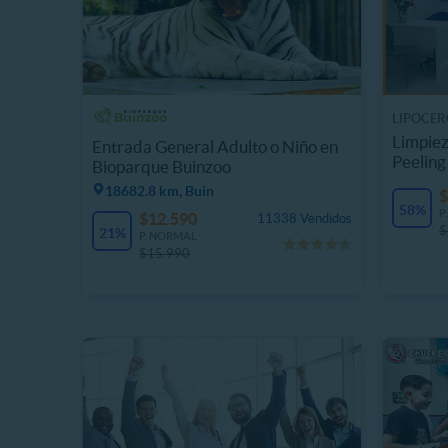
LIPOCER
Limpiez
Entrada General Adulto o Niño en
Peeling
Bioparque Buinzoo
18682.8 km, Buin
$
58%
P
$12.590
11338 Vendidos
$
21%
P. NORMAL
$15.990