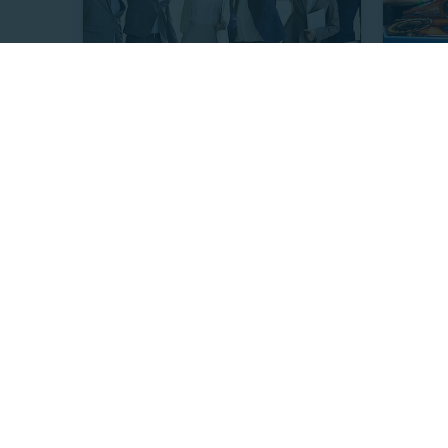
AULAFORMACIÓN BUSINESS SCHOOL
CHUCK E.
Máster + Triple Titulación y
Tarjeta
Certificación Universitaria
Chuck 
17807.
$69.990
Últimas unidades
98%
$
P. NORMAL
41%
$2.850.000
P
$