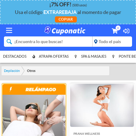
¡
7%
OFF
!
(500 usos)
Usa el código
EXTRAREBAJA
al momento de pagar
COPIAR
0
DESTACADOS
ATRAPA OFERTAS
SPA & MASAJES
PONTE BE
Depilación
Otros
PRANA WELLNESS