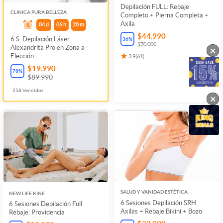
Depilación FULL: Rebaje
CLINICA PURA BELLEZA
Completo + Pierna Completa +
Axila
04
d
06
h
20
m
$44.990
6 S. Depilación Láser
36
%
$70.000
Alexandrita Pro en Zona a
×
Elección
3.9
(
61
)
$19.990
78
%
$89.990
258
Vendidos
×
SALUD Y VANIDAD ESTÉTICA
NEW LIFE KINE
6 Sesiones Depilación SRH
6 Sesiones Depilación Full
Axilas + Rebaje Bikini + Bozo
Rebaje, Providencia