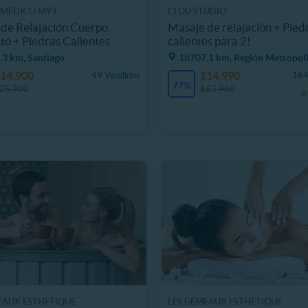
 MÉDICO MYT
CLOU STUDIO
de Relajación Cuerpo
Masaje de relajación + Pied
o + Piedras Calientes
calientes para 2!
.3 km, Santiago
18707.1 km, Región Metropol
14.900
$14.990
49 Vendidos
164
77%
25.900
$63.960
EAUX ESTHETIQUE
LES GEMEAUX ESTHETIQUE