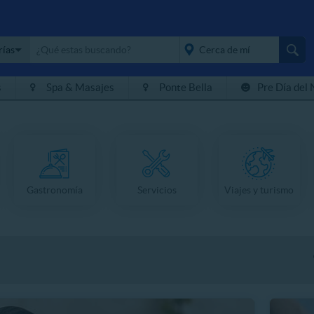
rías
s
Spa & Masajes
Ponte Bella
Pre Día del 
placeholder="Todo el
país">
Gastronomía
Servicios
Viajes y turismo