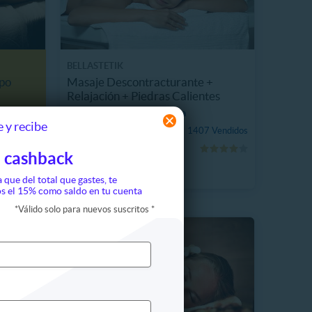
BELLASTETIK
rpo
Masaje Descontracturante +
Relajación + Piedras Calientes
18717.9 km, Providencia
 y recibe
$10.990
1407 Vendidos
15
37
56%
H
M
$25.000
 cashback
a que del total que gastes, te
s el 15% como saldo en tu cuenta
*
Válido solo para nuevos suscritos
*