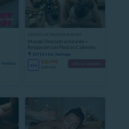
CENTRO DE MASAJES BUDAKI
Masaje Descontracturante +
+
Relajación con Piedras Calientes
18714.1 km, Santiago
$16.990
 Vendidos
Últimas unidades
43%
$30.000