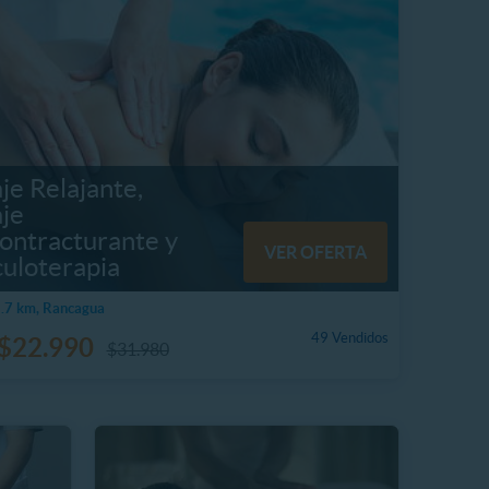
je Relajante,
je
ontracturante y
VER OFERTA
culoterapia
.7 km, Rancagua
49 Vendidos
$22.990
$31.980