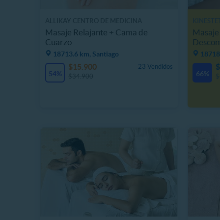
ALLIKAY CENTRO DE MEDICINA
KINESTE
INTEGRATIVA Y BIENESTAR SPA
Masaje Relajante + Cama de
Masaje 
Cuarzo
Descon
facial
18713.6 km, Santiago
18718
$15.900
$
23 Vendidos
54%
66%
$34.900
$