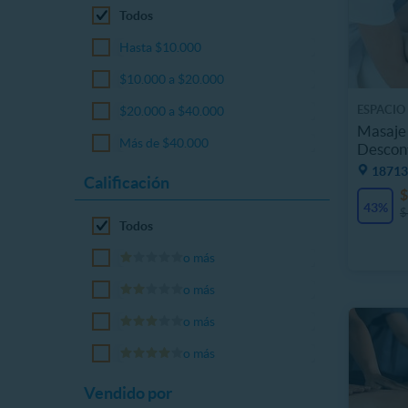
Todos
Hasta $10.000
$10.000 a $20.000
ESPACIO
$20.000 a $40.000
Masaje 
Más de $40.000
Descon
18713
Calificación
$
43%
$
Todos
o más
o más
o más
o más
Vendido por