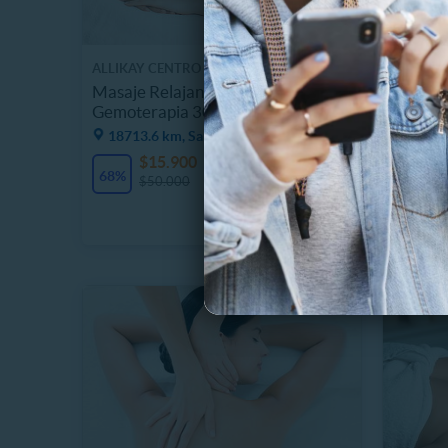
ALLIKAY CENTRO DE MEDICINA
CENTRO
INTEGRATIVA Y BIENESTAR SPA
Masaje Relajante 30 min +
Bienest
Gemoterapia 30 min
Relajac
18713.6 km, Santiago
18714
$15.900
$
89 Vendidos
68%
40%
$50.000
$