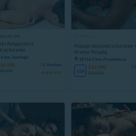
 RELAX SPA
de Relajación y
Masaje descontracturante 
tracturante
Aroma Terapia
.6 km, Santiago
18716.9 km, Providencia
16.990
78 Vendidos
$16.990
17
30.000
51%
$35.000