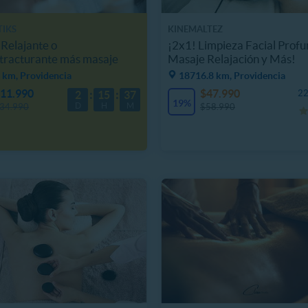
TIKS
KINEMALTEZ
Relajante o
¡2x1! Limpieza Facial Prof
tracturante más masaje
Masaje Relajación y Más!
 km, Providencia
18716.8 km, Providencia
11.990
$47.990
22
2
15
37
19%
D
H
M
34.990
$58.990