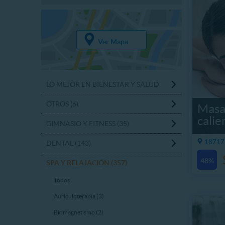
Ver Mapa
LO MEJOR EN BIENESTAR Y SALUD
OTROS (6)
Masaj
calie
GIMNASIO Y FITNESS (35)
18717.
DENTAL (143)
48%
SPA Y RELAJACIÓN (357)
Todos
Auriculoterapia (3)
Biomagnetismo (2)