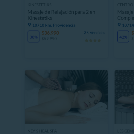
KINESTETIKS
CENTRO
Masaje de Relajación para 2 en
Masaje 
Kinestetiks
Complet
18718 km, Providencia
18714
$36.990
$
35 Vendidos
38%
42%
$59.990
$
NEY'S HEAL SPA
LES GEM