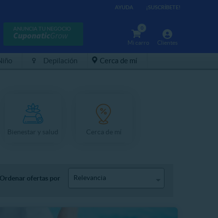
AYUDA
¡SUSCRÍBETE!
0
ANUNCIA TU NEGOCIO
Mi carro
Clientes
Niño
Depilación
Cerca de mí
Bienestar y salud
Cerca de mí
Relevancia
Ordenar ofertas por