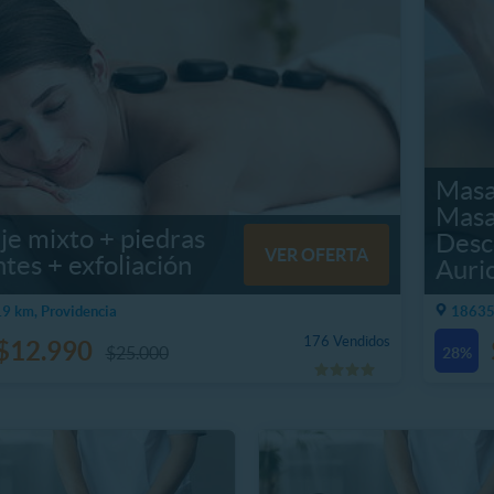
Masa
Masa
e mixto + piedras
Desc
VER OFERTA
ntes + exfoliación
Auri
9 km, Providencia
18635
176 Vendidos
$12.990
$25.000
28%