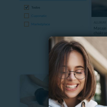
Todos
Cuponatic
ALLIKAY
Marketplace
INTEGRA
Masaje 
chakras
18713
$
73%
$