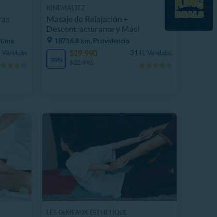
KINEMALTEZ
ras
Masaje de Relajación +
Descontracturante y Más!
itana
18716.8 km, Providencia
$19.990
 Vendidos
3141 Vendidos
39%
$32.990
LES GEMEAUX ESTHETIQUE