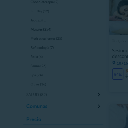
Chocolaterapia (2)
Full day (12)
Jacuzzi (5)
Masajes (254)
Piedras calientes (25)
Reflexología (7)
Sesion 
descon
Reiki (4)
18716
Sauna (26)
$
54%
Spa (74)
$
Otros (16)
SALUD (82)
Comunas
Precio