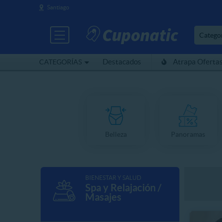
Santiago
Catego
Destacados
Atrapa Oferta
CATEGORÍAS
Belleza
Panoramas
BIENESTAR Y SALUD
Spa y Relajación /
Masajes