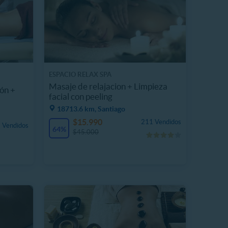
ESPACIO RELAX SPA
Masaje de relajacion + Limpieza
ión +
facial con peeling
18713.6 km, Santiago
$15.990
211 Vendidos
 Vendidos
64%
$45.000