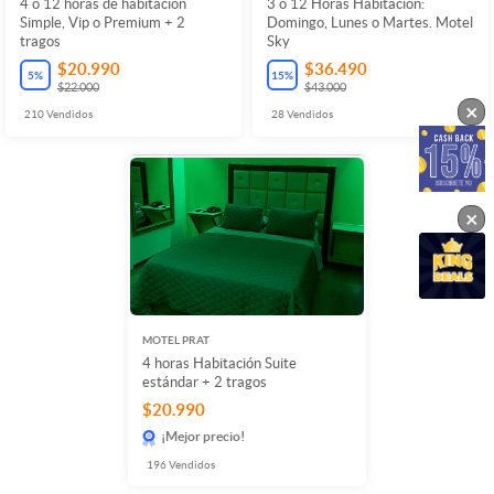
4 o 12 horas de habitación
3 o 12 Horas Habitacion:
Simple, Vip o Premium + 2
Domingo, Lunes o Martes. Motel
tragos
Sky
$20.990
$36.490
5
%
15
%
$22.000
$43.000
×
210
Vendidos
28
Vendidos
×
MOTEL PRAT
4 horas Habitación Suite
estándar + 2 tragos
$20.990
¡Mejor precio!
196
Vendidos