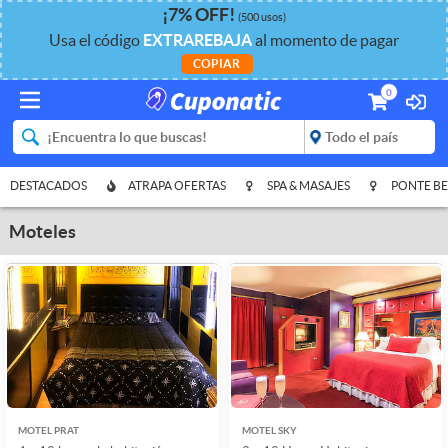
¡
7%
OFF
!
(500 usos)
Usa el código
EXTRAREBAJA
al momento de pagar
COPIAR
0
DESTACADOS
ATRAPA OFERTAS
SPA & MASAJES
PONTE BE
Moteles
MOTEL PRAT
MOTEL SKY