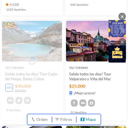
4.1
(
10
)
340
Vendidos
1323
Vendidos
×
×
TAC TURISMO
TAC TURISMO
Salida todos los días! Tour Cajón
Salida todos los dias! Tour
del Maipo, Baños Colina
Valparaíso y Viña del Mar
$40.000
$25.000
20
%
$50.000
¡Mejor precio!
8
Vendidos
21
Vendidos
Orden
Filtros
Mapa