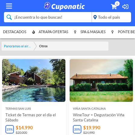
0
DESTACADOS
ATRAPA OFERTAS
SPA & MASAJES
PONTE BE
Panoramas al aire libre
Otros
TERMAS SAN LUIS
VIÑA SANTA CATALINA
Ticket de Termas por el día el
WineTour + Degustación Viña
Sábado
Santa Catalina
$14.990
$19.990
25
%
20
%
$20.000
$24.990