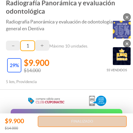
Radiografía Panorámica y evaluación
odontológica
×
Radiografía Panorámica y evaluación de odontología
general en Dentiva
×
–
+
Máximo
10
unidades.
$9.900
29
%
$14.000
55 VENDIDOS
5 km, Providencia
Regala esta Experiencia
$9.900
FINALIZADO
$14.000
REGALAR