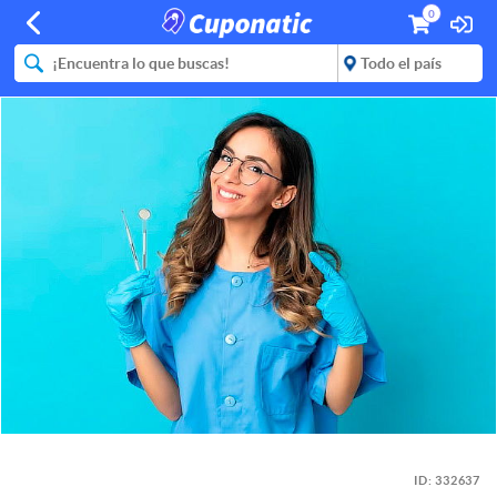
0
ID:
332637