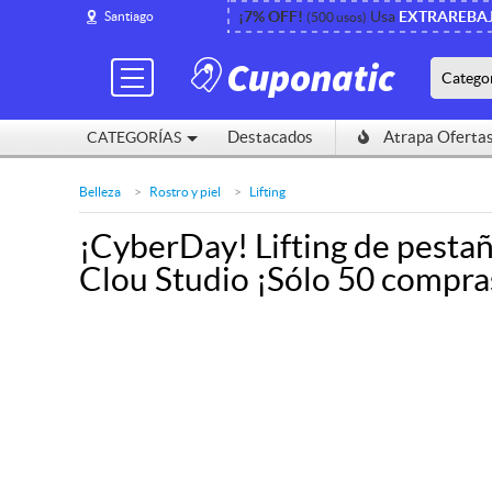
¡7% OFF!
¡7% OFF!
Usa
Usa
EXTRAREBA
EXTRAREBA
Santiago
Santiago
(500 usos)
(500 usos)
Catego
Catego
Destacados
Destacados
Atrapa Oferta
Atrapa Oferta
CATEGORÍAS
CATEGORÍAS
Belleza
Rostro y piel
Lifting
¡CyberDay! Lifting de pestañ
Clou Studio ¡Sólo 50 compra