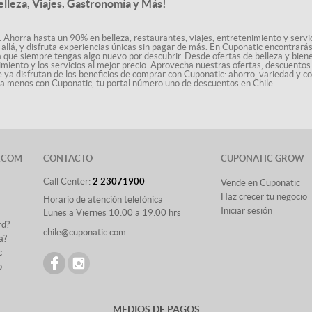
elleza, Viajes, Gastronomía y Más!
. Ahorra hasta un 90% en belleza, restaurantes, viajes, entretenimiento y servici
allá, y disfruta experiencias únicas sin pagar de más. En Cuponatic encontrar
a que siempre tengas algo nuevo por descubrir. Desde ofertas de belleza y biene
nimiento y los servicios al mejor precio. Aprovecha nuestras ofertas, descuento
le ya disfrutan de los beneficios de comprar con Cuponatic: ahorro, variedad y c
sta menos con Cuponatic, tu portal número uno de descuentos en Chile.
.COM
CONTACTO
CUPONATIC GROW
Call Center:
2 23071900
Vende en Cuponatic
Haz crecer tu negocio
Horario de atención telefónica
Iniciar sesión
Lunes a Viernes 10:00 a 19:00 hrs
rd?
chile@cuponatic.com
a?
c
o
MEDIOS DE PAGOS