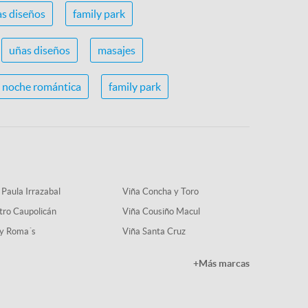
s diseños
family park
uñas diseños
masajes
noche romántica
family park
 Paula Irrazabal
Viña Concha y Toro
tro Caupolicán
Viña Cousiño Macul
y Roma´s
Viña Santa Cruz
+Más marcas