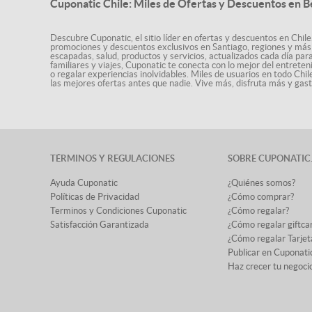
Cuponatic Chile: Miles de Ofertas y Descuentos en B
Descubre Cuponatic, el sitio líder en ofertas y descuentos en Chile
promociones y descuentos exclusivos en Santiago, regiones y más 
escapadas, salud, productos y servicios, actualizados cada día par
familiares y viajes, Cuponatic te conecta con lo mejor del entrete
o regalar experiencias inolvidables. Miles de usuarios en todo Chi
las mejores ofertas antes que nadie. Vive más, disfruta más y ga
TÉRMINOS Y REGULACIONES
SOBRE CUPONATIC
Ayuda Cuponatic
¿Quiénes somos?
Políticas de Privacidad
¿Cómo comprar?
Terminos y Condiciones Cuponatic
¿Cómo regalar?
Satisfacción Garantizada
¿Cómo regalar giftca
¿Cómo regalar Tarjet
Publicar en Cuponati
Haz crecer tu negoci