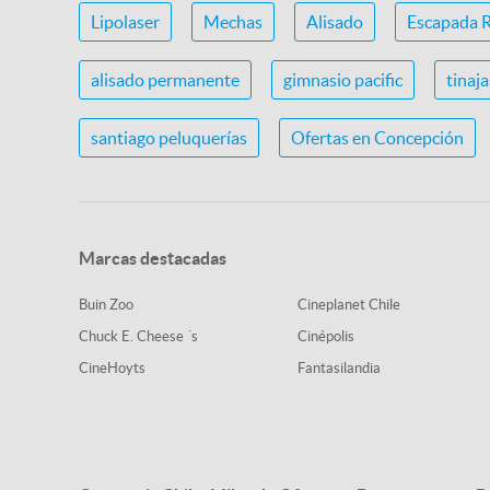
Lipolaser
Mechas
Alisado
Escapada 
alisado permanente
gimnasio pacific
tinaj
santiago peluquerías
Ofertas en Concepción
Marcas destacadas
Buin Zoo
Cineplanet Chile
Chuck E. Cheese ´s
Cinépolis
CineHoyts
Fantasilandia