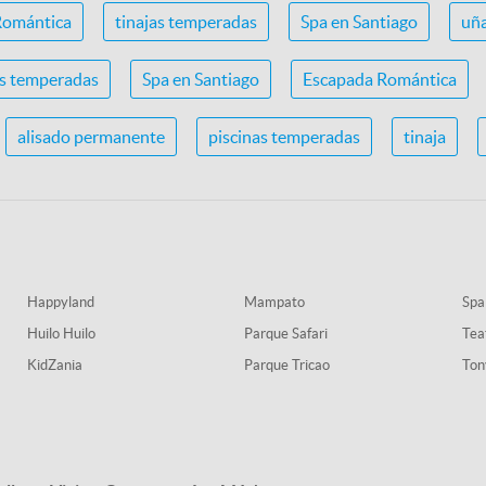
Romántica
tinajas temperadas
Spa en Santiago
uña
as temperadas
Spa en Santiago
Escapada Romántica
alisado permanente
piscinas temperadas
tinaja
Happyland
Mampato
Spa
Huilo Huilo
Parque Safari
Tea
KidZania
Parque Tricao
Ton