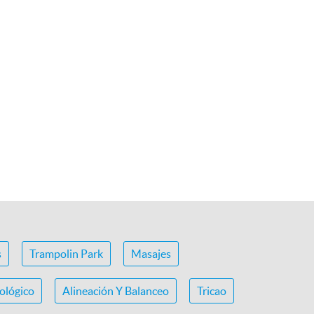
s
Trampolin Park
Masajes
ológico
Alineación Y Balanceo
Tricao