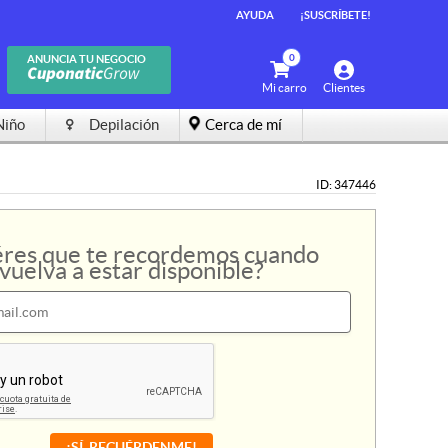
AYUDA
AYUDA
¡SUSCRÍBETE!
¡SUSCRÍBETE!
0
0
ANUNCIA TU NEGOCIO
ANUNCIA TU NEGOCIO
Mi carro
Mi carro
Clientes
Clientes
Niño
Niño
Depilación
Depilación
Cerca de mí
Cerca de mí
ID: 347446
res que te recordemos cuando
vuelva a estar disponible?
¡SÍ, RECUÉRDENME!