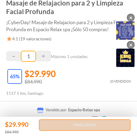
Masaje de Relajacion para 2 y Limpieza
Facial Profunda
×
¡CyberDay! Masaje de Relajacion para 2 y Limpieza Facial
Profunda en Espacio Relax spa ¡Sólo 50 compras!
4.1
(
19
valoraciones)
×
–
+
Máximo
1
unidades.
$29.990
65
%
$84.990
10 VENDIDOS
1137.1 km, Santiago
Vendido por:
Espacio Relax spa
$29.990
FINALIZADO
$84.990