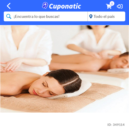
0
ID:
349114