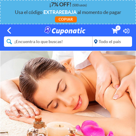
¡
7%
OFF
!
(500 usos)
Usa el código
EXTRAREBAJA
al momento de pagar
COPIAR
0