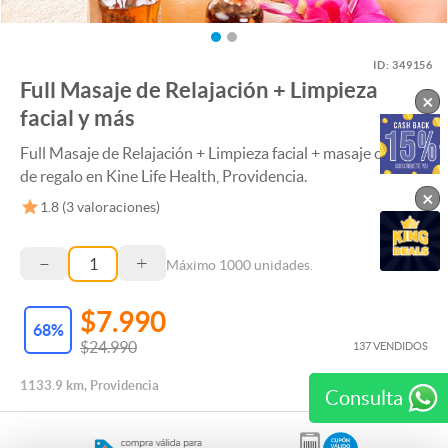
ID:
349156
Full Masaje de Relajación + Limpieza
×
facial y más
Full Masaje de Relajación + Limpieza facial + masaje craneal
de regalo en Kine Life Health, Providencia.
×
1.8
(
3
valoraciones)
–
+
Máximo
1000
unidades.
$7.990
68
%
$24.990
137 VENDIDOS
1133.9 km, Providencia
Consulta