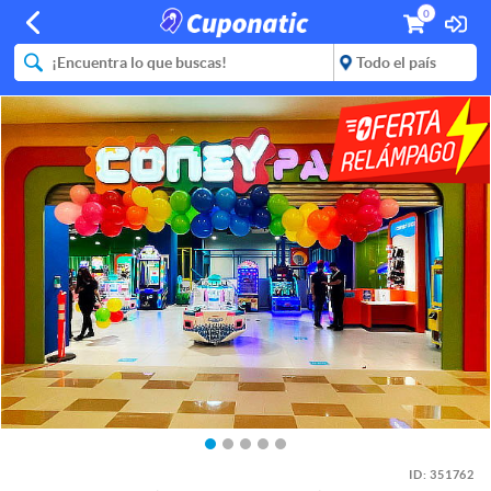
0
ID:
351762