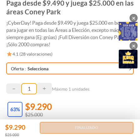
Paga desde $9.490 y juega $25.000 en las
áreas Coney Park
×
¡CyberDay! Paga desde $9.490 y juega $25.000 en bonus
para jugar en todas las Áreas a Elección, excepto máquinas
siempre gana (Ej: grúas) ¡Full Diversión con Coney Park!
¡Sólo 2000 compras!
×
4.1
(
28
valoraciones)
Oferta
:
Selecciona
–
+
Máximo
1
unidades.
$9.290
63
%
$25.000
$9.290
10374 km, San Joaquín
FINALIZADO
$25.000