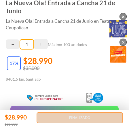
La Nueva Ola! Entrada a Cancha 21 de
Junio
×
La Nueva Ola! Entrada a Cancha 21 de Junio en Teatro
Caupolican
×
–
+
Máximo
100
unidades.
$28.990
17
%
$35.000
8401.5 km, Santiago
Regala esta Experiencia
$28.990
FINALIZADO
$35.000
REGALAR