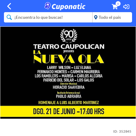
0
ID:
352845