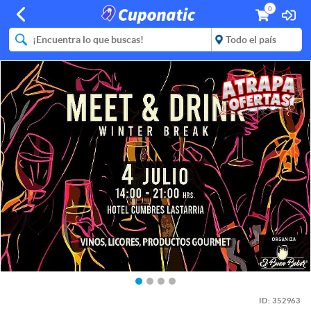
0
ID:
352963