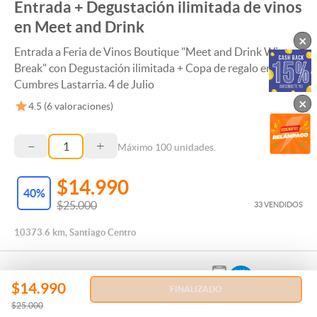
Entrada + Degustación ilimitada de vinos
en Meet and Drink
×
Entrada a Feria de Vinos Boutique "Meet and Drink Winter
Break" con Degustación ilimitada + Copa de regalo en Hotel
Cumbres Lastarria. 4 de Julio
×
4.5
(
6
valoraciones)
–
+
Máximo
100
unidades.
$14.990
40
%
$25.000
33 VENDIDOS
10373.6 km, Santiago Centro
$14.990
FINALIZADO
$25.000