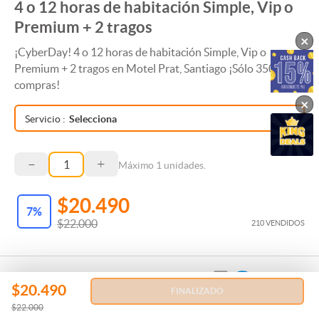
4 o 12 horas de habitación Simple, Vip o
Premium + 2 tragos
×
¡CyberDay! 4 o 12 horas de habitación Simple, Vip o
Premium + 2 tragos en Motel Prat, Santiago ¡Sólo 350
compras!
×
Servicio
:
Selecciona
–
+
Máximo
1
unidades.
$20.490
7
%
$22.000
210 VENDIDOS
$20.490
FINALIZADO
$22.000