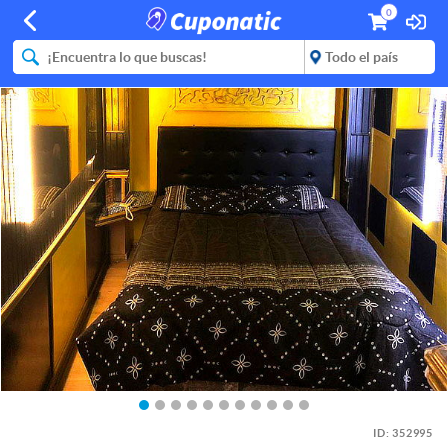
0
ID:
352995