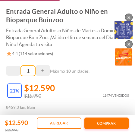
Entrada General Adulto o Niño en
×
Bioparque Buinzoo
Entrada General Adultos o Niños de Martes a Domingo en
Bioparque Buin Zoo. ¡Válido el fin de semana del Día del
×
Niño! Agenda tu visita
4.4
(
114
valoraciones)
–
+
Máximo
10
unidades.
$12.590
21
%
$15.990
11474 VENDIDOS
8459.3 km, Buin
$12.590
AGREGAR
COMPRAR
$15.990