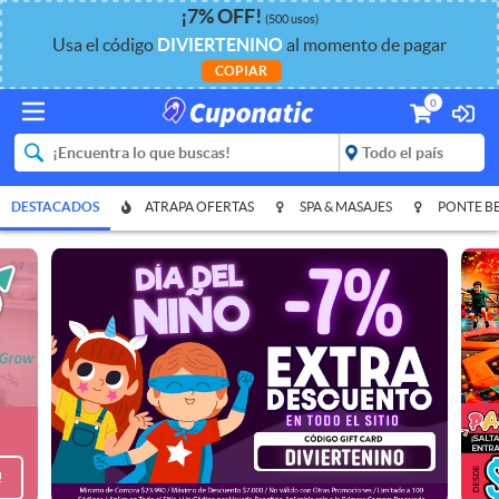
¡
7%
OFF
!
(500 usos)
Usa el código
DIVIERTENINO
al momento de pagar
COPIAR
0
DESTACADOS
ATRAPA OFERTAS
SPA & MASAJES
PONTE B
CERCA DE MÍ
!