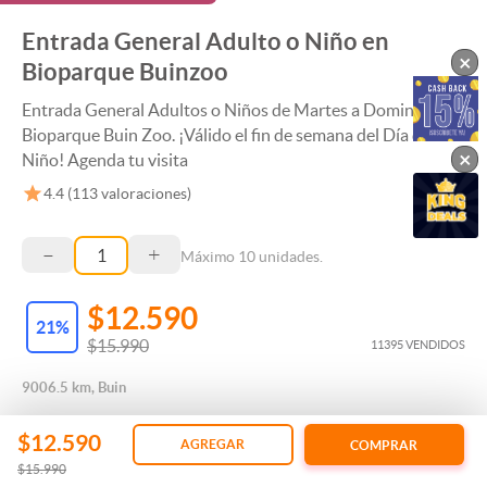
Entrada General Adulto o Niño en
×
Bioparque Buinzoo
Entrada General Adultos o Niños de Martes a Domingo en
Bioparque Buin Zoo. ¡Válido el fin de semana del Día del
×
Niño! Agenda tu visita
4.4
(
113
valoraciones)
–
+
Máximo
10
unidades.
$12.590
21
%
$15.990
11395 VENDIDOS
9006.5 km, Buin
$12.590
AGREGAR
COMPRAR
$15.990